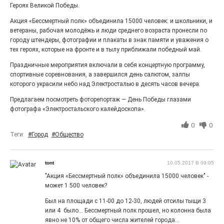
Гордость за ордена! Заводская улица Горького
Героях Великой Победы.
меняет облик.
Акция «Бессмертный полк» объединила 15000 человек: и школьники, и
ветераны, рабочая молодёжь и люди среднего возраста пронесли по
городу штендеры, фотографии и плакаты в знак памяти и уважения о
тех героях, которые на фронте и в тылу приближали победный май.
Праздничные мероприятия включали в себя концертную программу,
спортивные соревнования, а завершился день салютом, залпы
которого украсили небо над Электросталью в десять часов вечера.
Предлагаем посмотреть
фоторепортаж
— День Победы глазами
фотографа «Электростальского калейдоскопа».
0
0
Теги:
#Город
#Общество
Железная воля к победе
25.07.2026
0
tont
10.05.2017 В 09:05
«Беги, как будто её муж вернулся!» Такого в
"Акция «Бессмертный полк» объединила 15000 человек" -
Электростали ещё не было на плакатах болельщиков.
Вернее, теперь было!
может 1 500 человек?
Был на площади с 11-00 до 12-30, людей отсилы тыщи 3
или 4 было... Бессмертный полк прошел, но колонна была
явно не 10% от общего числа жителей города...