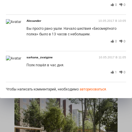
0
0
Alexander
10.05.2017 В 10:05
Вы просто рано ушли. Начало шествия «Бессмертного
полка» было в 13 часов с небольшим.
0
0
Зажигаем всем двором!
sarkana_zvaigzne
10.05.2017 В 11:05
24.07.2026
0
Полк пошёл в час дня.
В каждый праздник двора электростальские
1
0
девчонки наряжаются в кокошники. Рукодельные,
красивые, собственной работы!
Чтобы написать комментарий, необходимо
авторизоваться.