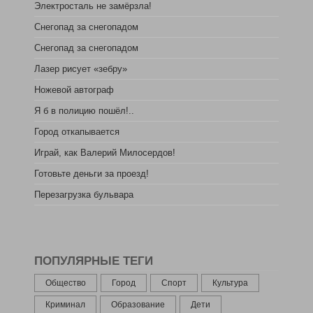
Электросталь не замёрзла!
Снегопад за снегопадом
Снегопад за снегопадом
Лазер рисует «зебру»
Ножевой автограф
Я б в полицию пошёл!..
Город откапывается
Играй, как Валерий Милосердов!
Готовьте деньги за проезд!
Перезагрузка бульвара
ПОПУЛЯРНЫЕ ТЕГИ
Общество
Город
Спорт
Культура
Криминал
Образование
Дети