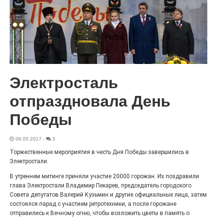
100 футов под килем!
26.07.2026
0
«С ними дядька Черномор»
Электросталь
отпраздновала День
Победы
09.05.2017
-
3
Торжественные мероприятия в честь Дня Победы завершились в
Электростали.
В утреннем митинге приняли участие 20000 горожан. Их поздравили
глава Электростали Владимир Пекарев, председатель городского
Юбилейным курсом
Совета депутатов Валерий Кузьмин и другие официальные лица, затем
состоялся парад с участием ретротехники, а после горожане
26.07.2026
0
отправились к Вечному огню, чтобы возложить цветы в память о