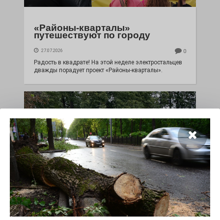
«Районы-кварталы»
путешествуют по городу
27.07.2026
0
Радость в квадрате! На этой неделе электростальцев
дважды порадует проект «Районы-кварталы».
100 футов под килем!
26.07.2026
0