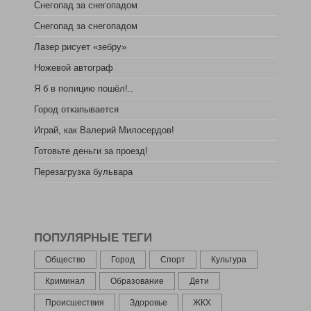
Снегопад за снегопадом
Снегопад за снегопадом
Лазер рисует «зебру»
Ножевой автограф
Я б в полицию пошёл!..
Город откапывается
Играй, как Валерий Милосердов!
Готовьте деньги за проезд!
Перезагрузка бульвара
ПОПУЛЯРНЫЕ ТЕГИ
Общество
Город
Спорт
Культура
Криминал
Образование
Дети
Происшествия
Здоровье
ЖКХ