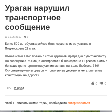
«С ними дядька Черномор»
Ураган нарушил
транспортное
сообщение
31.05.2017
-
0
Более 500 автобусных рейсов были сорваны из-за урагана в
Подмосковье 29 мая.
Шквалистый ветер повалил сотни деревьев, преградив путь транспорту.
По сообщению РИАМО, в Электростали было сорвано 13 рейсов. Самые
большие транспортные нарушения выпали на долю Люберец: 336!
Юбилейным курсом
Основные причины срывов — поваленные деревья и металлические
конструкции на дорогах.
26.07.2026
0
0
0
Гордость за ордена! Заводская улица Горького
Теги:
#Город
меняет облик.
Чтобы написать комментарий, необходимо
авторизоваться.