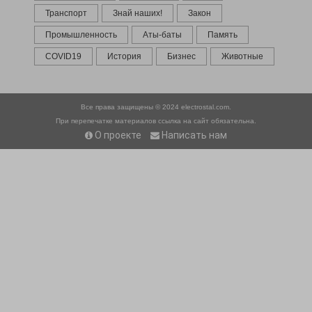
Транспорт
Знай наших!
Закон
Промышленность
Аты-баты
Память
COVID19
История
Бизнес
Животные
Все права защищены © 2024
electrostal.com.
При перепечатке материалов ссылка на сайт обязательна.
О проекте
Написать нам