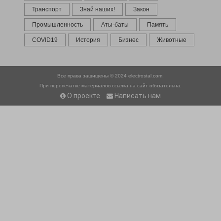
Транспорт
Знай наших!
Закон
Промышленность
Аты-баты
Память
COVID19
История
Бизнес
Животные
Все права защищены © 2024
electrostal.com.
При перепечатке материалов ссылка на сайт обязательна.
О проекте
Написать нам