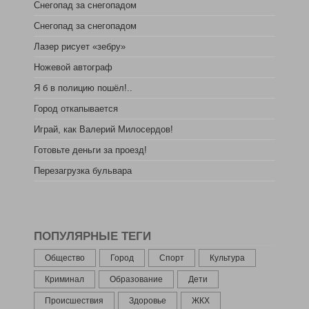
Снегопад за снегопадом
Снегопад за снегопадом
Лазер рисует «зебру»
Ножевой автограф
Я б в полицию пошёл!..
Город откапывается
Играй, как Валерий Милосердов!
Готовьте деньги за проезд!
Перезагрузка бульвара
ПОПУЛЯРНЫЕ ТЕГИ
Общество
Город
Спорт
Культура
Криминал
Образование
Дети
Происшествия
Здоровье
ЖКХ