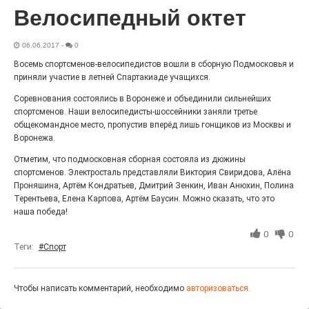
27.07.2026
0
Велосипедный октет
Радость в квадрате! На этой неделе электростальцев
дважды порадует проект «Районы-кварталы».
06.06.2017
-
0
Восемь спортсменов-велосипедистов вошли в сборную Подмосковья и
приняли участие в летней Спартакиаде учащихся.
Соревнования состоялись в Воронеже и объединили сильнейших
спортсменов. Наши велосипедисты-шоссейники заняли третье
общекомандное место, пропустив вперёд лишь гонщиков из Москвы и
Воронежа.
Отметим, что подмосковная сборная состояла из дюжины
спортсменов. Электросталь представляли Виктория Свиридова, Алёна
Проняшина, Артём Кондратьев, Дмитрий Зенкин, Иван Анюхин, Полина
Терентьева, Елена Карпова, Артём Баусин. Можно сказать, что это
наша победа!
100 футов под килем!
0
0
26.07.2026
0
Теги:
#Спорт
«С ними дядька Черномор»
Чтобы написать комментарий, необходимо
авторизоваться.