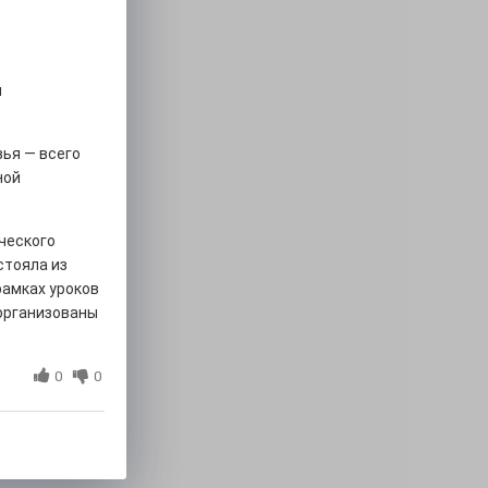
и
вья — всего
ной
ического
стояла из
рамках уроков
 организованы
0
0