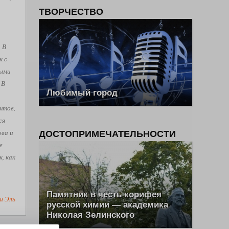
ТВОРЧЕСТВО
. В
к с
рыми
 В
Любимый город
нтов,
ся
ова и
ДОСТОПРИМЕЧАТЕЛЬНОСТИ
е
, как
Памятник в честь корифея
ш Эль
русской химии — академика
Николая Зелинского