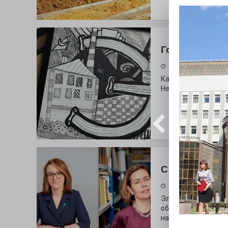
Городские сп
30.07.2026
Как выглядит буква
Неожиданный вопро
С любовью к 
29.07.2026
Электросталь дав
образования. В оч
наши педагоги.