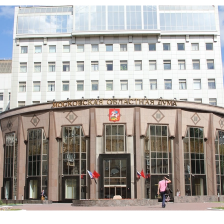
летения
0
поделиться
 Э в разрезе истории города?
с, правда?
истории, литературе и детям
0
но зарекомендовала себя флагманом
ередной раз этот статус подтвердили