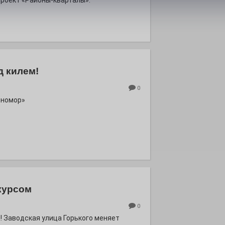
роект «Районы-кварталы».
д килем!
0
рномор»
курсом
0
! Заводская улица Горького меняет