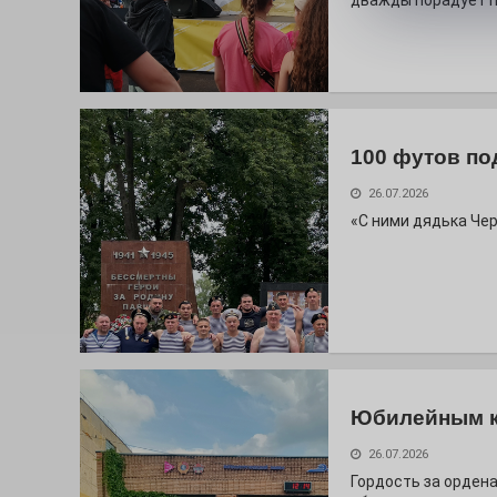
дважды порадует п
100 футов по
26.07.2026
«С ними дядька Че
Юбилейным 
26.07.2026
Гордость за ордена