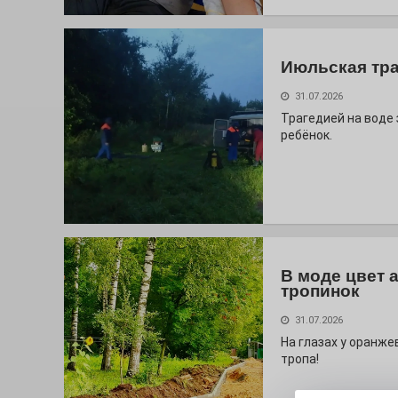
Июльская тр
31.07.2026
Трагедией на воде
ребёнок.
В моде цвет 
тропинок
31.07.2026
На глазах у оранж
тропа!