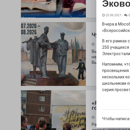
Эково
15.06.2017
-
0
Вчера в Мосо
«Всероссийски
Чувство Роди
В его рамках 
28.07.2026
250 учащихся
Выставка «Палитра
Электростали
на который электр
Выставочный зал и
Напомним, что
просвещения.
нескольких ко
школьникам об
серия просве
«Районы-ква
городу
27.07.2026
Чтобы написа
Радость в квадрат