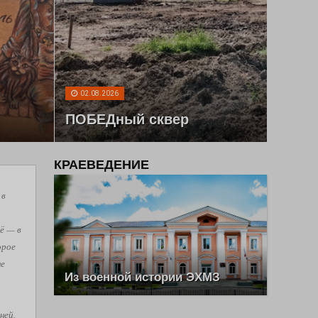
02.08.2026
ПОБЕДный сквер
КРАЕВЕДЕНИЕ
 в
ё — в
орое
не
Из военной истории ЭХМЗ
ней,