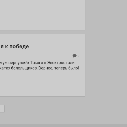
я к победе
0
ё муж вернулся!» Такого в Электростали
катах болельщиков. Вернее, теперь было!
.