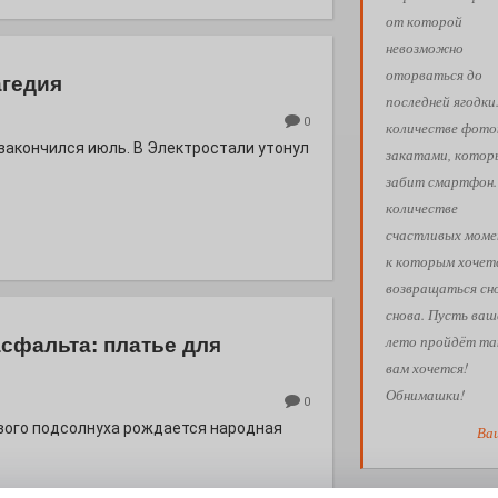
от которой
невозможно
оторваться до
агедия
последней ягодки
0
количестве фото
 закончился июль. В Электростали утонул
закатами, кото
забит смартфон.
количестве
счастливых моме
к которым хочет
возвращаться сн
снова. Пусть ваш
лето пройдёт так
асфальта: платье для
вам хочется!
Обнимашки!
0
евого подсолнуха рождается народная
Ва
АФИША