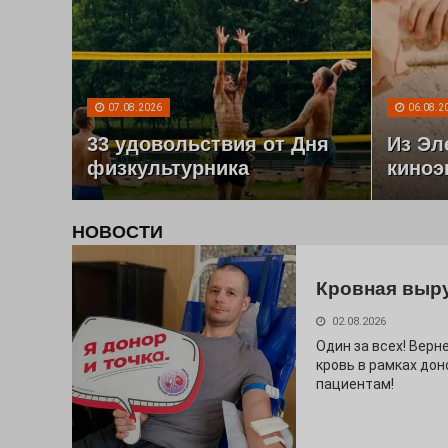
07.08.2026
06.08.2
33 удовольствия от Дня
Из Эл
физкультурника
киноэ
НОВОСТИ
Кровная выр
02.08.2026
Один за всех! Верне
кровь в рамках дон
пациентам!