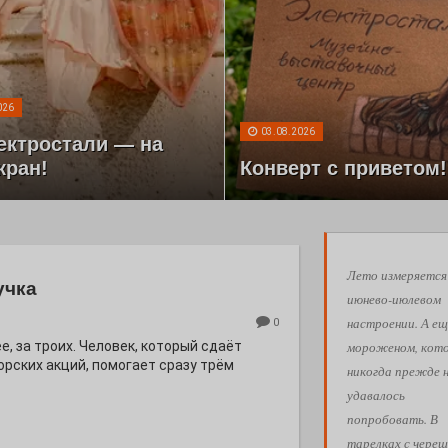
026
03.08.2026
ектростали — на
кран!
Конверт с приветом!
Лето измеряется
учка
июнево-июлевом
настроении. А ещ
0
мороженом, кот
е, за троих. Человек, который сдаёт
орских акций, помогает сразу трём
никогда прежде 
удавалось
попробовать. В
тарелках с череш