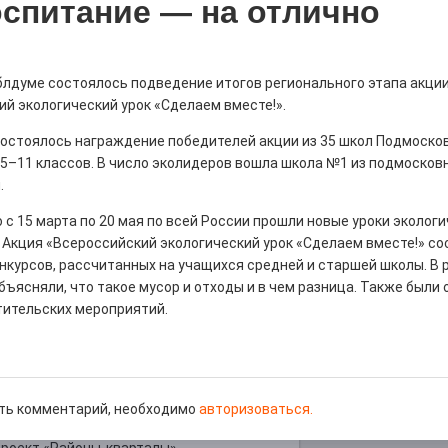
спитание — на отлично
блдуме состоялось подведение итогов регионального этапа акци
й экологический урок «Сделаем вместе!».
ны — одно на всех
состоялось награждение победителей акции из 35 школ Подмоско
0
 5–11 классов. В число эколидеров вошла школа №1 из подмосков
 героизма» — новый масштабный проект,
.
остальцев приглашает к себе
м. Олега Коняшина.
 с 15 марта по 20 мая по всей России прошли новые уроки эколог
 Акция «Всероссийский экологический урок «Сделаем вместе!» со
нкурсов, рассчитанных на учащихся средней и старшей школы. В 
ъясняли, что такое мусор и отходы и в чем разница. Также были
тительских мероприятий.
рталы» путешествуют по
0
ть комментарий, необходимо
авторизоваться.
е! На этой неделе электростальцев