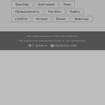
Транспорт
Знай наших!
Закон
Промышленность
Аты-баты
Память
COVID19
История
Бизнес
Животные
Все права защищены © 2024
electrostal.com.
При перепечатке материалов ссылка на сайт обязательна.
О проекте
Написать нам