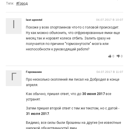
Теги:
#Город
Выставка «Палитра героизма» — новый масштабный
проект, на который электростальцев приглашает к
себе Выставочный зал им. Олега Коняшина.
last apostol
04.07.2017 В 10:07
l
Похоже у всех спортсменов что-то с головой происходит.
Ну как можно объяснить, что отфрезерованные ямки еще
месяц так и норовят колеса отбить. Залить сразу не
получается по причине "тормознутости" мозга или
неспособности к руководящей работе?
0
0
Горожанин
04.07.2017 В 11:07
Г
Про несколько скоплений ям писал на Добродел в конце
апреля.
«Районы-кварталы»
путешествуют по городу
Как обычно, пришел ответ, что до
30 июня 2017
все
устранят.
27.07.2026
0
Затем пришел второй ответ с тем же текстом, но с датой -
Радость в квадрате! На этой неделе электростальцев
31 июля 2017
.
дважды порадует проект «Районы-кварталы».
Видимо, все силы были брошены на другие (не известные
широкой общественности) ямы.