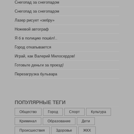
Снегопад за снегопадом
Снегопад за снегопадом
Лазер рисует «зебру»
Ножевой автограф
Я б в полицию пошёл!..
Город откапывается
Играй, как Валерий Милосердов!
Готовьте деньги за проезд!
Перезагрузка бульвара
ПОПУЛЯРНЫЕ ТЕГИ
Общество
Город
Спорт
Культура
Криминал
Образование
Дети
Происшествия
Здоровье
ЖКХ