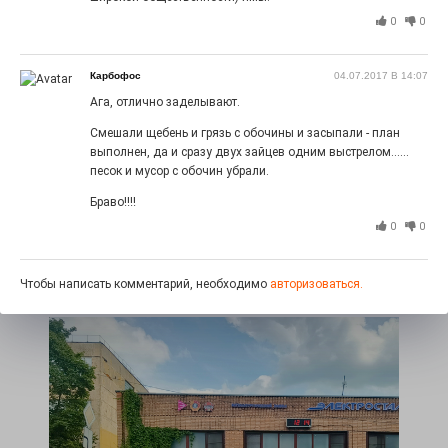
0
0
Карбофос
04.07.2017 В 14:07
Ага, отлично заделывают.
Смешали щебень и грязь с обочины и засыпали - план
выполнен, да и сразу двух зайцев одним выстрелом......
песок и мусор с обочин убрали.
Браво!!!!
100 футов под килем!
0
0
26.07.2026
0
«С ними дядька Черномор»
Чтобы написать комментарий, необходимо
авторизоваться.