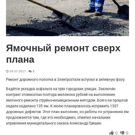
С любовью к истории,
литературе и детям
29.07.2026
0
Электросталь давно зарекомендовала себя
флагманом образования. В очередной раз этот статус
подтвердили наши педагоги.
Ямочный ремонт сверх
плана
04.07.2017
-
3
Ремонт дорожного полотна в Электростали вступил в активную фазу.
Ведётся укладка асфальта на трёх городских улицах. Заключён
контракт стоимостью полтора миллиона рублей на выполнение
ямочного ремонта струйно-инъекционным методом. Всего на прошлой
неделе заделано 135 ям. К июлю планировалось исправить 1307
дорожных дефектов. Этот план выполнен, но работы по устранению ям
продолжаются там, где это необходимо, отметил начальник
Чувство Родины — одно на
всех
управления муниципального заказа Александр Гришин.
0
0
28.07.2026
0