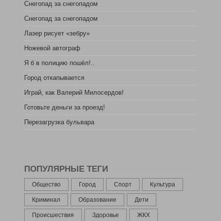
Снегопад за снегопадом
Снегопад за снегопадом
Лазер рисует «зебру»
Ножевой автограф
Я б в полицию пошёл!..
Город откапывается
Играй, как Валерий Милосердов!
Готовьте деньги за проезд!
Перезагрузка бульвара
ПОПУЛЯРНЫЕ ТЕГИ
Общество
Город
Спорт
Культура
Криминал
Образование
Дети
Происшествия
Здоровье
ЖКХ