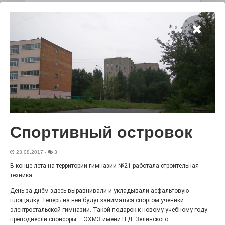
Чувство Родины — одно на
всех
28.07.2026
0
Выставка «Палитра героизма» — новый масштабный
проект, на который электростальцев приглашает к
себе Выставочный зал им. Олега Коняшина.
Спортивный островок
23.08.2017
-
3
В конце лета на территории гимназии №21 работала строительная
техника.
День за днём здесь выравнивали и укладывали асфальтовую
площадку. Теперь на ней будут заниматься спортом ученики
«Районы-кварталы»
электростальской гимназии. Такой подарок к новому учебному году
путешествуют по городу
преподнесли спонсоры — ЭХМЗ имени Н.Д. Зелинского.