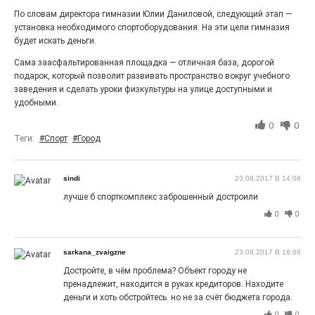
27.07.2026
0
По словам директора гимназии Юлии Даниловой, следующий этап —
Радость в квадрате! На этой неделе электростальцев
установка необходимого спортоборудования. На эти цели гимназия
дважды порадует проект «Районы-кварталы».
будет искать деньги.
Сама заасфальтированная площадка — отличная база, дорогой
подарок, который позволит развивать пространство вокруг учебного
заведения и сделать уроки физкультуры на улице доступными и
удобными.
0
0
Теги:
#Спорт
#Город
sindi
23.08.2017 В 14:08
лучше б спорткомплекс заброшенный достроили
0
0
100 футов под килем!
26.07.2026
0
sarkana_zvaigzne
23.08.2017 В 16:08
«С ними дядька Черномор»
Достройте, в чём проблема? Объект городу не
пренадлежит, находится в руках кредиторов. Находите
деньги и хоть обстройтесь. но не за счёт бюджета города.
0
0