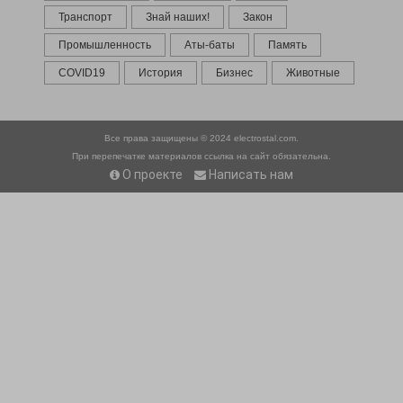
Транспорт
Знай наших!
Закон
Промышленность
Аты-баты
Память
COVID19
История
Бизнес
Животные
Все права защищены © 2024
electrostal.com.
При перепечатке материалов ссылка на сайт обязательна.
О проекте
Написать нам