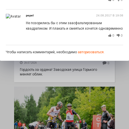
pepel
24.08.2017 В 19:08
Не позорились бы с этим заасфальтированым
квадратиком. И плакать и смеяться хочется одновременно
0
0
Чтобы написать комментарий, необходимо
авторизоваться.
Юбилейным курсом
26.07.2026
0
Гордость за ордена! Заводская улица Горького
меняет облик.