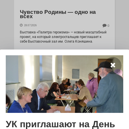
Чувство Родины — одно на
всех
28.07.2026
0
Выставка «Палитра героизма» — новый масштабный
проект, на который электростальцев приглашает к
себе Выставочный зал им. Олега Коняшина.
«Районы-кварталы»
УК приглашают на День
путешествуют по городу