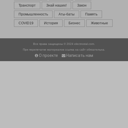
Транспорт
Знай наших!
Закон
Промышленность
Аты-баты
Память
COVID19
История
Бизнес
Животные
Все права защищены © 2024
electrostal.com.
При перепечатке материалов ссылка на сайт обязательна.
О проекте
Написать нам