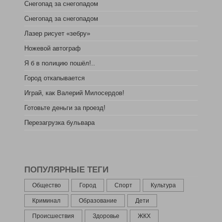
Снегопад за снегопадом
Снегопад за снегопадом
Лазер рисует «зебру»
Ножевой автограф
Я б в полицию пошёл!..
Город откапывается
Играй, как Валерий Милосердов!
Готовьте деньги за проезд!
Перезагрузка бульвара
ПОПУЛЯРНЫЕ ТЕГИ
Общество
Город
Спорт
Культура
Криминал
Образование
Дети
Происшествия
Здоровье
ЖКХ