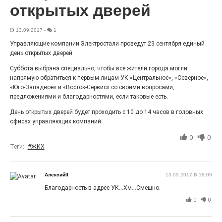
открытых дверей
27.07.2026
0
Радость в квадрате! На этой неделе электростальцев
дважды порадует проект «Районы-кварталы».
13.09.2017
-
1
Управляющие компании Электростали проведут 23 сентября единый
день открытых дверей.
Суббота выбрана специально, чтобы все жители города могли
напрямую обратиться к первым лицам УК «Центральное», «Северное»,
«Юго-Западное» и «Восток-Сервис» со своими вопросами,
предложениями и благодарностями, если таковые есть.
День открытых дверей будет проходить с 10 до 14 часов в головных
офисах управляющих компаний.
0
0
Теги:
#ЖКХ
100 футов под килем!
26.07.2026
0
АлексийII
13.09.2017 В 18:09
«С ними дядька Черномор»
Благодарность в адрес УК...Хм...Смешно.
0
0