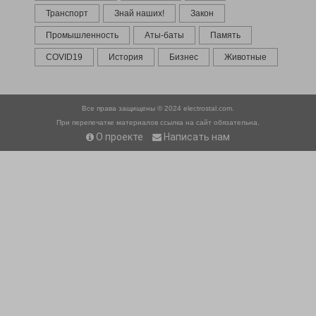
Транспорт
Знай наших!
Закон
Промышленность
Аты-баты
Память
COVID19
История
Бизнес
Животные
Все права защищены © 2024
electrostal.com.
При перепечатке материалов ссылка на сайт обязательна.
О проекте
Написать нам