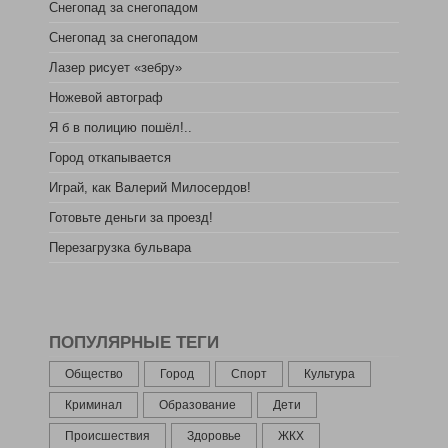
Снегопад за снегопадом
Снегопад за снегопадом
Лазер рисует «зебру»
Ножевой автограф
Я б в полицию пошёл!..
Город откапывается
Играй, как Валерий Милосердов!
Готовьте деньги за проезд!
Перезагрузка бульвара
ПОПУЛЯРНЫЕ ТЕГИ
Общество
Город
Спорт
Культура
Криминал
Образование
Дети
Происшествия
Здоровье
ЖКХ