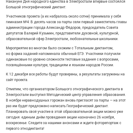
Накануне Дня народного единства в Электростали впервые состоялся
27.07.2026
0
Большой этнографический диктант.
Радость в квадрате! На этой неделе электростальцев
дважды порадует проект «Районы-кварталы».
Участников проекта (а их набралось около сотни) принимала у себя
гимназия №4. В десять часов за парты сели первый заместитель главы
администрации города Александр Фёдоров, председатель Совета
депутатов Валерий Кузьмин, представители духовной, культурной,
образовательной сфер Электростали, любознательные школьники.
Мероприятие во многом было схожим с Тотальным диктантом,
но форма заданий напоминала обычный ЕГЭ. Участники получили
одинаковые по уровню сложности тестовые задания с вопросами,
посвящёнными культуре, традициям и языкам народов России.
К 12 декабря все работы будут проверены, а результаты загружены на
сайт проекта.
Отметим, что организатором Большого этнографического диктанта в
100 футов под килем!
Электростали выступил Методический центр управления образования.
В ноябре неравнодушных горожан вновь пригласят за парты — на этот
26.07.2026
0
раз им будет предложено написать Географический диктант.
«С ними дядька Черномор»
Планировать своё участие в этой образовательной акции можно уже
сегодня: единым днём проведения акции назначено 26 ноября,
воскресенье. Следите за нашими анонсами и ждите фоторепортаж с
первого этнодиктанта!