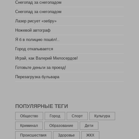
Снегопад за снегопадом
Снегопад за снегопадом
Лазер рисует «зебру»
Ножевой автограф
Я б в полицию пошёл!..
Город откапывается
Играй, как Валерий Милосердов!
Готовьте деньги за проезд!
Перезагрузка бульвара
ПОПУЛЯРНЫЕ ТЕГИ
Общество
Город
Спорт
Культура
Криминал
Образование
Дети
Происшествия
Здоровье
ЖКХ