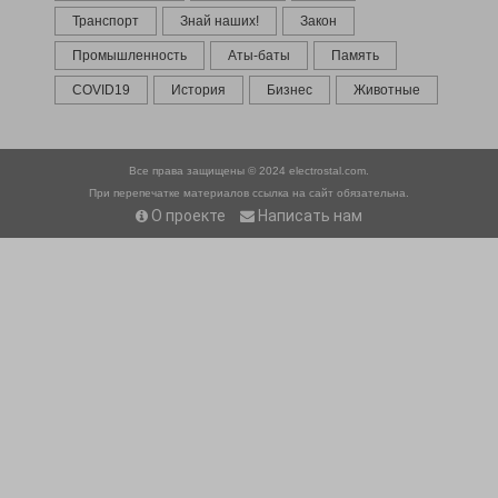
Транспорт
Знай наших!
Закон
Промышленность
Аты-баты
Память
COVID19
История
Бизнес
Животные
Все права защищены © 2024
electrostal.com.
При перепечатке материалов ссылка на сайт обязательна.
О проекте
Написать нам