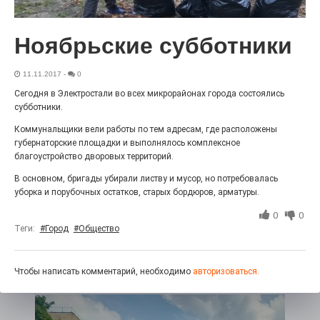
27.07.2026
0
Радость в квадрате! На этой неделе электростальцев
дважды порадует проект «Районы-кварталы».
Ноябрьские субботники
11.11.2017
-
0
Сегодня в Электростали во всех микрорайонах города состоялись
субботники.
Коммунальщики вели работы по тем адресам, где расположены
губернаторские площадки и выполнялось комплексное
благоустройство дворовых территорий.
В основном, бригады убирали листву и мусор, но потребовалась
уборка и порубочных остатков, старых бордюров, арматуры.
0
0
100 футов под килем!
Теги:
#Город
#Общество
26.07.2026
0
«С ними дядька Черномор»
Чтобы написать комментарий, необходимо
авторизоваться.