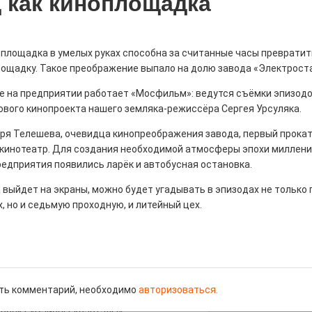
 как киноплощадка
площадка в умелых руках способна за считанные часы превратит
ощадку. Такое преображение выпало на долю завода «Электроста
ны — одно на всех
ле на предприятии работает «Мосфильм»: ведутся съёмки эпизодо
0
ового кинопроекта нашего земляка-режиссёра Сергея Урсуляка.
 героизма» — новый масштабный проект,
оря Телешева, очевидца кинопреображения завода, первый прока
остальцев приглашает к себе
 кинотеатр. Для создания необходимой атмосферы эпохи миллени
м. Олега Коняшина.
редприятия появились ларёк и автобусная остановка.
 выйдет на экраны, можно будет угадывать в эпизодах не только
, но и седьмую проходную, и литейный цех.
рталы» путешествуют по
0
ть комментарий, необходимо
авторизоваться.
е! На этой неделе электростальцев