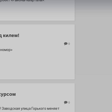
роект «Районы-кварталы».
д килем!
0
рномор»
курсом
0
! Заводская улица Горького меняет