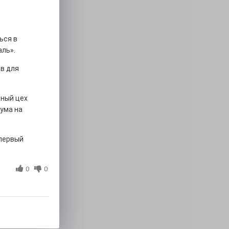
ься в
ль».
в для
тный цех
ума на
 первый
0
0