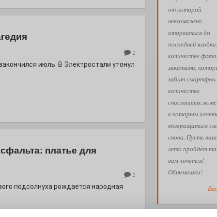
от которой
невозможно
оторваться до
агедия
последней ягодки
0
количестве фото
 закончился июль. В Электростали утонул
закатами, кото
забит смартфон.
количестве
счастливых моме
к которым хочет
возвращаться сн
снова. Пусть ваш
лето пройдёт так
асфальта: платье для
вам хочется!
Обнимашки!
0
евого подсолнуха рождается народная
Ва
АФИША