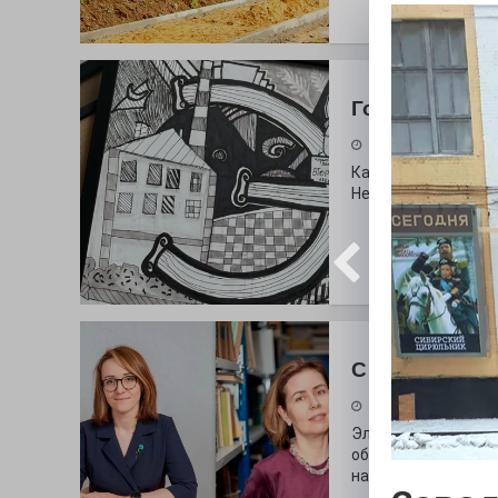
Городские сп
30.07.2026
Как выглядит буква
Неожиданный вопро
С любовью к 
29.07.2026
Электросталь дав
образования. В оч
наши педагоги.