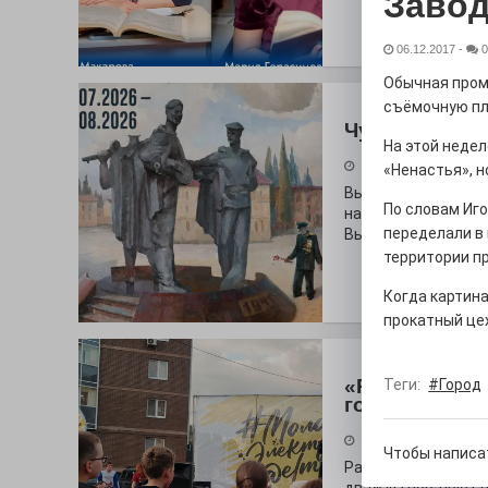
Завод
06.12.2017
-
0
Обычная пром
съёмочную пл
Чувство Роди
На этой неде
28.07.2026
«Ненастья», н
Выставка «Палитра
По словам Иг
на который электр
переделали в
Выставочный зал и
территории п
Когда картина
прокатный цех
«Районы-ква
Теги:
#Город
городу
27.07.2026
Чтобы написа
Радость в квадрат