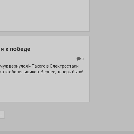
я к победе
0
ё муж вернулся!» Такого в Электростали
катах болельщиков. Вернее, теперь было!
.