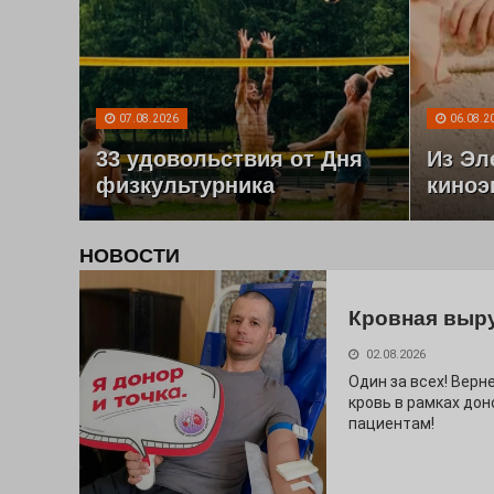
07.08.2026
06.08.2
33 удовольствия от Дня
Из Эл
физкультурника
киноэ
НОВОСТИ
Кровная выр
02.08.2026
Один за всех! Верне
кровь в рамках дон
пациентам!