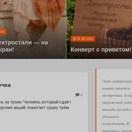
026
03.08.2026
ектростали — на
кран!
Конверт с приветом!
Лето измеряется
учка
июнево-июлевом
настроении. А ещ
0
мороженом, кот
е, за троих. Человек, который сдаёт
орских акций, помогает сразу трём
никогда прежде 
удавалось
попробовать. В
тарелках с череш