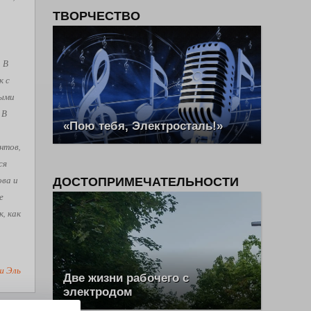
ТВОРЧЕСТВО
. В
к с
рыми
 В
«Пою тебя, Электросталь!»
нтов,
ся
ова и
ДОСТОПРИМЕЧАТЕЛЬНОСТИ
е
, как
ш Эль
Две жизни рабочего с
электродом