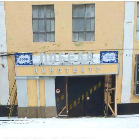
летения
0
поделиться
 Э в разрезе истории города?
с, правда?
истории, литературе и детям
0
но зарекомендовала себя флагманом
ередной раз этот статус подтвердили