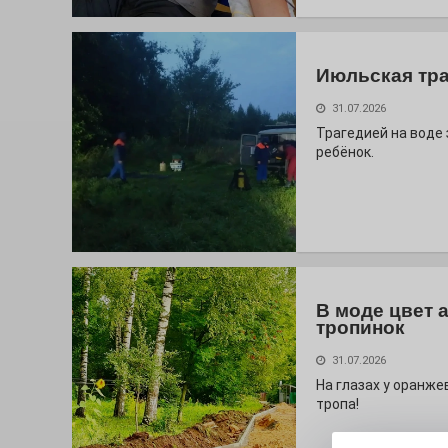
Июльская тр
31.07.2026
Трагедией на воде
ребёнок.
В моде цвет 
тропинок
31.07.2026
На глазах у оранж
тропа!