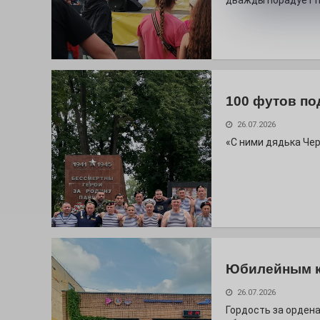
дважды порадует п
100 футов по
26.07.2026
«С ними дядька Че
Юбилейным 
26.07.2026
Гордость за ордена