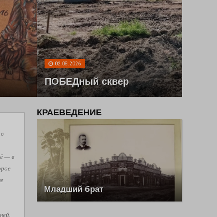
02.08.2026
ПОБЕДный сквер
КРАЕВЕДЕНИЕ
 в
ё — в
орое
не
Младший брат
ней,