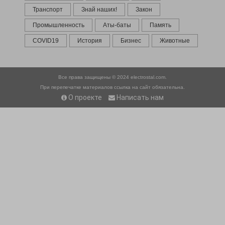
Транспорт
Знай наших!
Закон
Промышленность
Аты-баты
Память
COVID19
История
Бизнес
Животные
Все права защищены © 2024
electrostal.com.
При перепечатке материалов ссылка на сайт обязательна.
О проекте
Написать нам