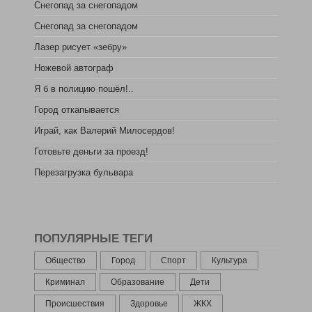
Снегопад за снегопадом
Снегопад за снегопадом
Лазер рисует «зебру»
Ножевой автограф
Я б в полицию пошёл!..
Город откапывается
Играй, как Валерий Милосердов!
Готовьте деньги за проезд!
Перезагрузка бульвара
ПОПУЛЯРНЫЕ ТЕГИ
Общество
Город
Спорт
Культура
Криминал
Образование
Дети
Происшествия
Здоровье
ЖКХ