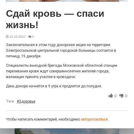
27.07.2026
0
Радость в квадрате! На этой неделе электростальцев
Сдай кровь — спаси
дважды порадует проект «Районы-кварталы».
жизнь!
12.12.2017
-
0
Заключительная в этом году донорская акция на территории
Электростальской центральной городской больницы состоится в
пятницу, 15 декабря.
Специалисты выездной бригады Московской областной станции
переливания крови ждут совершеннолетних жителей города,
желающих принять участие в кроводаче.
День донора начнётся в 9 утра и продлится до полудня.
100 футов под килем!
0
0
Теги:
#Здоровье
26.07.2026
0
«С ними дядька Черномор»
Чтобы написать комментарий, необходимо
авторизоваться.