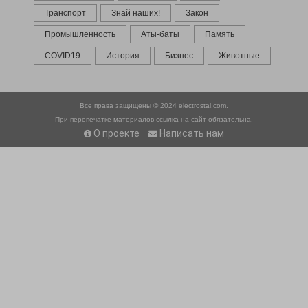
Транспорт
Знай наших!
Закон
Промышленность
Аты-баты
Память
COVID19
История
Бизнес
Животные
Все права защищены © 2024
electrostal.com.
При перепечатке материалов ссылка на сайт обязательна.
О проекте
Написать нам