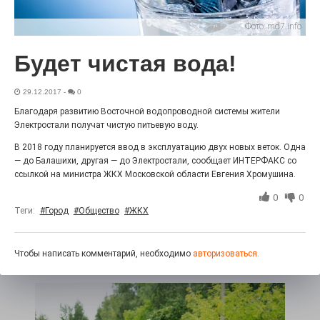
«С ними дядька Черномор»
Фото:
md7.info
Будет чистая вода!
29.12.2017
-
0
Благодаря развитию Восточной водопроводной системы жители
Электростали получат чистую питьевую воду.
В 2018 году планируется ввод в эксплуатацию двух новых веток. Одна
— до Балашихи, другая — до Электростали, сообщает ИНТЕРФАКС со
ссылкой на министра ЖКХ Московской области Евгения Хромушина.
0
0
Юбилейным курсом
Теги:
#Город
#Общество
#ЖКХ
26.07.2026
0
Гордость за ордена! Заводская улица Горького
меняет облик.
Чтобы написать комментарий, необходимо
авторизоваться.