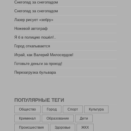
Снегопад за снегопадом
Снегопад за снегопадом
Лазер рисует «зебру»
Ножевой автограф
Я б в полицию пошёл!..
Город откапывается
Играй, как Валерий Милосердов!
Готовьте деньги за проезд!
Перезагрузка бульвара
ПОПУЛЯРНЫЕ ТЕГИ
Общество
Город
Спорт
Культура
Криминал
Образование
Дети
Происшествия
Здоровье
ЖКХ