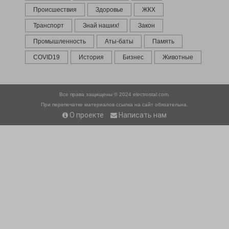
Происшествия
Здоровье
ЖКХ
Транспорт
Знай наших!
Закон
Промышленность
Аты-баты
Память
COVID19
История
Бизнес
Животные
Все права защищены © 2024
electrostal.com.
При перепечатке материалов ссылка на сайт обязательна.
О проекте
Написать нам