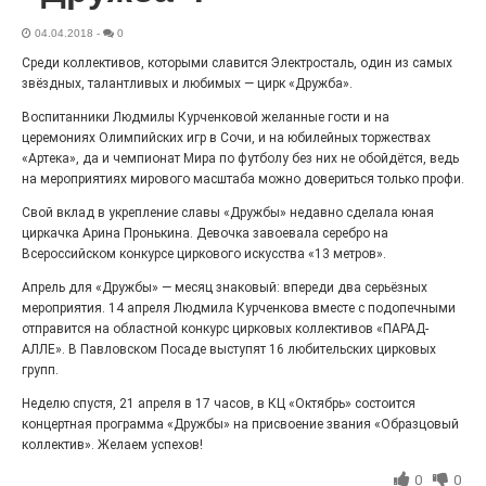
Гордость за ордена! Заводская улица Горького
меняет облик.
04.04.2018
-
0
Среди коллективов, которыми славится Электросталь, один из самых
звёздных, талантливых и любимых — цирк «Дружба».
Воспитанники Людмилы Курченковой желанные гости и на
церемониях Олимпийских игр в Сочи, и на юбилейных торжествах
«Артека», да и чемпионат Мира по футболу без них не обойдётся, ведь
на мероприятиях мирового масштаба можно довериться только профи.
Свой вклад в укрепление славы «Дружбы» недавно сделала юная
циркачка Арина Пронькина. Девочка завоевала серебро на
Всероссийском конкурсе циркового искусства «13 метров».
Апрель для «Дружбы» — месяц знаковый: впереди два серьёзных
Железная воля к победе
мероприятия. 14 апреля Людмила Курченкова вместе с подопечными
отправится на областной конкурс цирковых коллективов «ПАРАД-
25.07.2026
0
АЛЛЕ». В Павловском Посаде выступят 16 любительских цирковых
«Беги, как будто её муж вернулся!» Такого в
групп.
Электростали ещё не было на плакатах болельщиков.
Вернее, теперь было!
Неделю спустя, 21 апреля в 17 часов, в КЦ «Октябрь» состоится
концертная программа «Дружбы» на присвоение звания «Образцовый
коллектив». Желаем успехов!
0
0