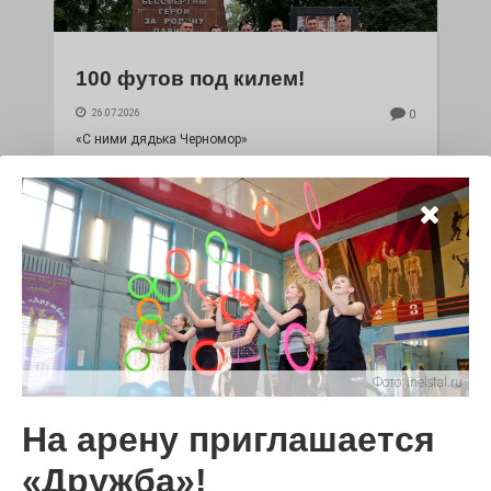
100 футов под килем!
26.07.2026
0
«С ними дядька Черномор»
Фото:
inelstal.ru
Юбилейным курсом
На арену приглашается
26.07.2026
0
«Дружба»!