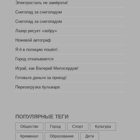
Электросталь не замёрзла!
Снегопад за снегопадом
Снегопад за снегопадом
Лазер рисует «зебру»
Ножевой автограф
Я б в полицию пошёл!..
Город откапывается
Играй, как Валерий Милосердов!
Готовьте деньги за проезд!
Перезагрузка бульвара
ПОПУЛЯРНЫЕ ТЕГИ
Общество
Город
Спорт
Культура
Криминал
Образование
Дети