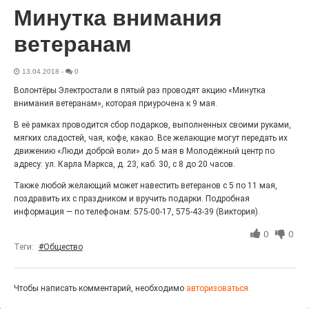
Минутка внимания
Выставка «Палитра героизма» — новый масштабный
проект, на который электростальцев приглашает к
себе Выставочный зал им. Олега Коняшина.
ветеранам
13.04.2018
-
0
Волонтёры Электростали в пятый раз проводят акцию «Минутка
внимания ветеранам», которая приурочена к 9 мая.
В её рамках проводится сбор подарков, выполненных своими руками,
мягких сладостей, чая, кофе, какао. Все желающие могут передать их
движению «Люди доброй воли» до 5 мая в Молодёжный центр по
адресу: ул. Карла Маркса, д. 23, каб. 30, с 8 до 20 часов.
Также любой желающий может навестить ветеранов с 5 по 11 мая,
поздравить их с праздником и вручить подарки. Подробная
информация — по телефонам: 575-00-17, 575-43-39 (Виктория).
«Районы-кварталы»
путешествуют по городу
0
0
Теги:
#Общество
27.07.2026
0
Радость в квадрате! На этой неделе электростальцев
дважды порадует проект «Районы-кварталы».
Чтобы написать комментарий, необходимо
авторизоваться.