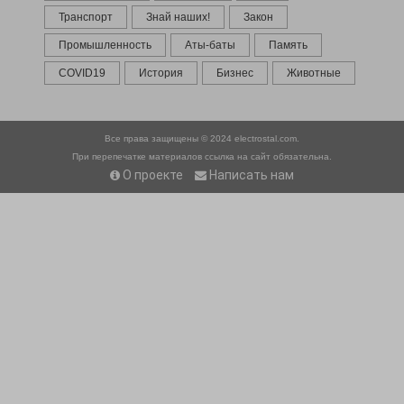
Транспорт
Знай наших!
Закон
Промышленность
Аты-баты
Память
COVID19
История
Бизнес
Животные
Все права защищены © 2024
electrostal.com.
При перепечатке материалов ссылка на сайт обязательна.
О проекте
Написать нам