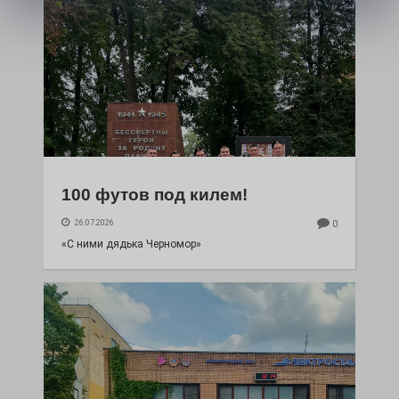
100 футов под килем!
26.07.2026
0
«С ними дядька Черномор»