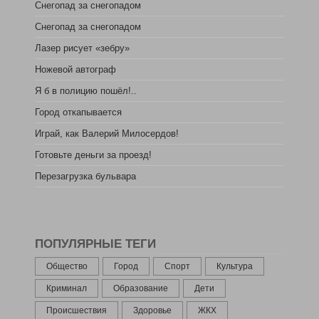
Снегопад за снегопадом
Снегопад за снегопадом
Лазер рисует «зебру»
Ножевой автограф
Я б в полицию пошёл!..
Город откапывается
Играй, как Валерий Милосердов!
Готовьте деньги за проезд!
Перезагрузка бульвара
ПОПУЛЯРНЫЕ ТЕГИ
Общество
Город
Спорт
Культура
Криминал
Образование
Дети
Происшествия
Здоровье
ЖКХ