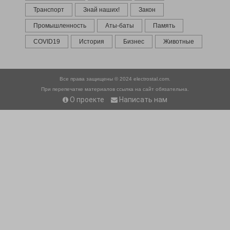
Транспорт
Знай наших!
Закон
Промышленность
Аты-баты
Память
COVID19
История
Бизнес
Животные
Все права защищены © 2024
electrostal.com.
При перепечатке материалов ссылка на сайт обязательна.
О проекте
Написать нам