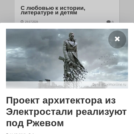
С любовью к истории,
литературе и детям
29.07.2026
0
Электросталь давно зарекомендовала себя
флагманом образования. В очередной раз этот статус
подтвердили наши педагоги.
Фото:
maximonline.ru
Проект архитектора из
Электростали реализуют
Чувство Родины — одно на
под Ржевом
всех
28.07.2026
0