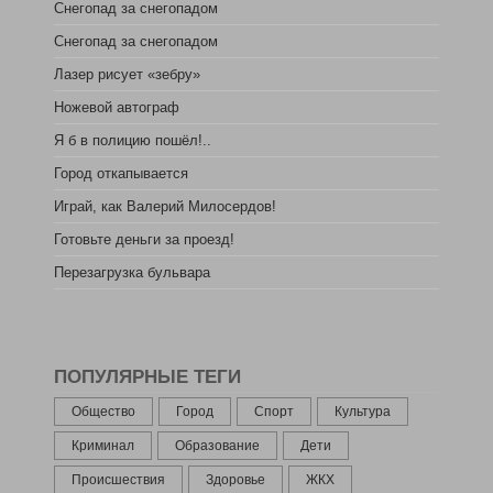
Снегопад за снегопадом
Снегопад за снегопадом
Лазер рисует «зебру»
Ножевой автограф
Я б в полицию пошёл!..
Город откапывается
Играй, как Валерий Милосердов!
Готовьте деньги за проезд!
Перезагрузка бульвара
ПОПУЛЯРНЫЕ ТЕГИ
Общество
Город
Спорт
Культура
Криминал
Образование
Дети
Происшествия
Здоровье
ЖКХ