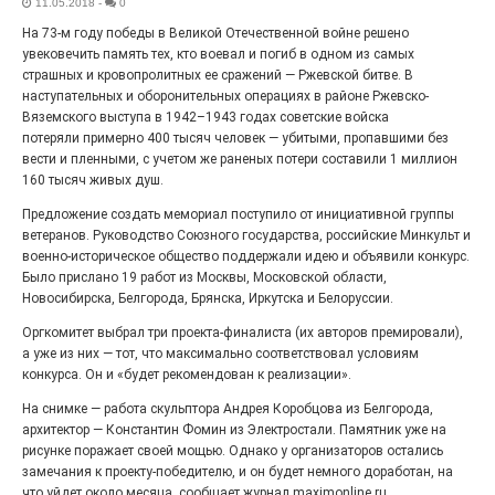
11.05.2018
-
0
Выставка «Палитра героизма» — новый масштабный
На 73-м году победы в Великой Отечественной войне решено
проект, на который электростальцев приглашает к
увековечить память тех, кто воевал и погиб в одном из самых
себе Выставочный зал им. Олега Коняшина.
страшных и кровопролитных ее сражений — Ржевской битве. В
наступательных и оборонительных операциях в районе Ржевско-
Вяземского выступа в 1942–1943 годах советские войска
потеряли примерно 400 тысяч человек — убитыми, пропавшими без
вести и пленными, с учетом же раненых потери составили 1 миллион
160 тысяч живых душ.
Предложение создать мемориал поступило от инициативной группы
ветеранов. Руководство Союзного государства, российские Минкульт и
военно-историческое общество поддержали идею и объявили конкурс.
Было прислано 19 работ из Москвы, Московской области,
Новосибирска, Белгорода, Брянска, Иркутска и Белоруссии.
Оргкомитет выбрал три проекта-финалиста (их авторов премировали),
«Районы-кварталы»
а уже из них — тот, что максимально соответствовал условиям
путешествуют по городу
конкурса. Он и «будет рекомендован к реализации».
27.07.2026
0
На снимке — работа скульптора Андрея Коробцова из Белгорода,
Радость в квадрате! На этой неделе электростальцев
архитектор — Константин Фомин из Электростали. Памятник уже на
дважды порадует проект «Районы-кварталы».
рисунке поражает своей мощью. Однако у организаторов остались
замечания к проекту-победителю, и он будет немного доработан, на
что уйдет около месяца, сообщает журнал
maximonline.ru
.