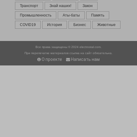
Транспорт
Знай наших!
Закон
Промышленность
Аты-баты
Память
COVID19
История
Бизнес
Животные
Все права защищены © 2024
electrostal.com.
При перепечатке материалов ссылка на сайт обязательна.
О проекте
Написать нам