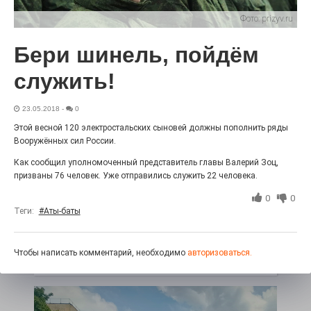
27.07.2026
0
Фото:
prizyv.ru
Радость в квадрате! На этой неделе электростальцев
дважды порадует проект «Районы-кварталы».
Бери шинель, пойдём
служить!
23.05.2018
-
0
Этой весной 120 электростальских сыновей должны пополнить ряды
Вооружённых сил России.
Как сообщил уполномоченный представитель главы Валерий Зоц,
призваны 76 человек. Уже отправились служить 22 человека.
0
0
Теги:
#Аты-баты
100 футов под килем!
26.07.2026
0
Чтобы написать комментарий, необходимо
авторизоваться.
«С ними дядька Черномор»