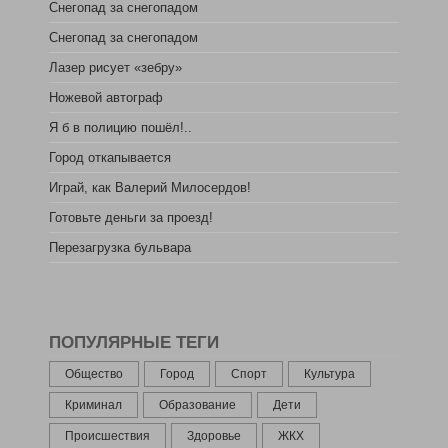
Снегопад за снегопадом
Снегопад за снегопадом
Лазер рисует «зебру»
Ножевой автограф
Я б в полицию пошёл!..
Город откапывается
Играй, как Валерий Милосердов!
Готовьте деньги за проезд!
Перезагрузка бульвара
ПОПУЛЯРНЫЕ ТЕГИ
Общество
Город
Спорт
Культура
Криминал
Образование
Дети
Происшествия
Здоровье
ЖКХ