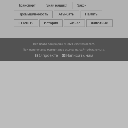
Транспорт
Знай наших!
Закон
Промышленность
Аты-баты
Память
COVID19
История
Бизнес
Животные
Все права защищены © 2024
electrostal.com.
При перепечатке материалов ссылка на сайт обязательна.
О проекте
Написать нам