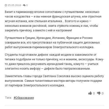
Выставка «Палитра героизма» — новый масштабный
25.05.2018
-
0
проект, на который электростальцев приглашает к
Визит к парикмахеру вполне сопоставим с путешествием: несколько
себе Выставочный зал им. Олега Коняшина.
часов колдовства — и вы нежная французская штучка, или страстная
жгучая испанка, или стильная итальянка... Всего-то и нужно —
несколько взмахов расчёской, сюита стрёкота ножниц и лак, чтобы
закрепить причёску, а вместе с ней и настроение!
Путешествие в Грецию, Ирландию, Испанию, Францию и Россию
совершили все, кто присутствовал на публичной защите дипломных
работ выпускников-парикмахеров Электростальского колледжа.
Студенты подготовили дефиле: каждой модели в зависимости от
типажа подобрали не только причёску, но и макияж, аксессуары. Кому-
то даже пришлось разучивать ирландский танец, кому-то — учиться
элегантно носить амфору — дефиле было театрализованным.
«Районы-кварталы»
Заместитель главы города Светлана Соколова высоко оценила работу
путешествуют по городу
выпускников. Самые талантливые мастера-авторы получили подарки
от партнёров Электростальского колледжа.
27.07.2026
0
0
0
Радость в квадрате! На этой неделе электростальцев
дважды порадует проект «Районы-кварталы».
Теги:
#Образование