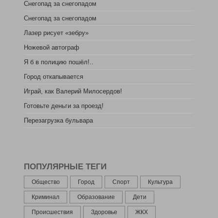
Снегопад за снегопадом
Снегопад за снегопадом
Лазер рисует «зебру»
Ножевой автограф
Я б в полицию пошёл!..
Город откапывается
Играй, как Валерий Милосердов!
Готовьте деньги за проезд!
Перезагрузка бульвара
ПОПУЛЯРНЫЕ ТЕГИ
Общество
Город
Спорт
Культура
Криминал
Образование
Дети
Происшествия
Здоровье
ЖКХ