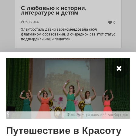
С любовью к истории,
литературе и детям
29.07.2026
0
Электросталь давно зарекомендовала себя
флагманом образования. В очередной раз этот статус
подтвердили наши педагоги.
Фото:
Электростальский калейдоскоп
Чувство Родины — одно на
всех
Путешествие в Красоту
28.07.2026
0