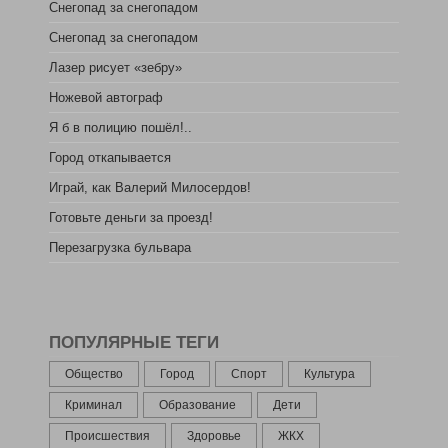
Снегопад за снегопадом
Снегопад за снегопадом
Лазер рисует «зебру»
Ножевой автограф
Я б в полицию пошёл!..
Город откапывается
Играй, как Валерий Милосердов!
Готовьте деньги за проезд!
Перезагрузка бульвара
ПОПУЛЯРНЫЕ ТЕГИ
Общество
Город
Спорт
Культура
Криминал
Образование
Дети
Происшествия
Здоровье
ЖКХ