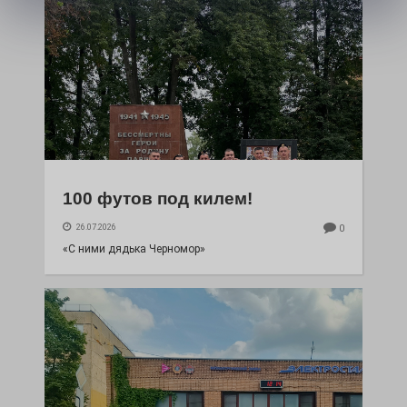
100 футов под килем!
26.07.2026
0
«С ними дядька Черномор»