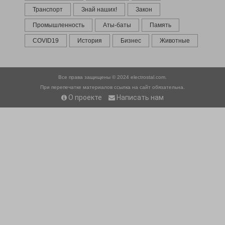
Транспорт
Знай наших!
Закон
Промышленность
Аты-баты
Память
COVID19
История
Бизнес
Животные
Все права защищены © 2024
electrostal.com.
При перепечатке материалов ссылка на сайт обязательна.
О проекте
Написать нам