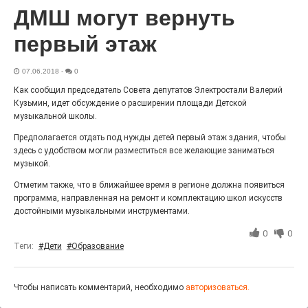
ДМШ могут вернуть
Выставка «Палитра героизма» — новый масштабный
проект, на который электростальцев приглашает к
себе Выставочный зал им. Олега Коняшина.
первый этаж
07.06.2018
-
0
Как сообщил председатель Совета депутатов Электростали Валерий
Кузьмин, идет обсуждение о расширении площади Детской
музыкальной школы.
Предполагается отдать под нужды детей первый этаж здания, чтобы
здесь с удобством могли разместиться все желающие заниматься
музыкой.
Отметим также, что в ближайшее время в регионе должна появиться
программа, направленная на ремонт и комплектацию школ искусств
достойными музыкальными инструментами.
«Районы-кварталы»
путешествуют по городу
0
0
Теги:
#Дети
#Образование
27.07.2026
0
Радость в квадрате! На этой неделе электростальцев
дважды порадует проект «Районы-кварталы».
Чтобы написать комментарий, необходимо
авторизоваться.