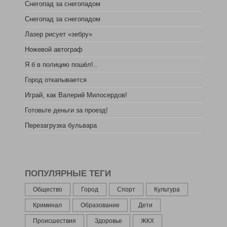
Снегопад за снегопадом
Снегопад за снегопадом
Лазер рисует «зебру»
Ножевой автограф
Я б в полицию пошёл!..
Город откапывается
Играй, как Валерий Милосердов!
Готовьте деньги за проезд!
Перезагрузка бульвара
ПОПУЛЯРНЫЕ ТЕГИ
Общество
Город
Спорт
Культура
Криминал
Образование
Дети
Происшествия
Здоровье
ЖКХ