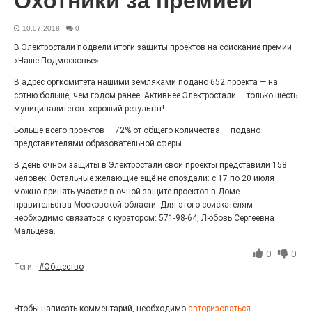
Охотники за премией
Выставка «Палитра героизма» — новый масштабный
проект, на который электростальцев приглашает к
10.07.2018
-
0
себе Выставочный зал им. Олега Коняшина.
В Электростали подвели итоги защиты проектов на соискание премии
«Наше Подмосковье».
В адрес оргкомитета нашими земляками подано 652 проекта — на
сотню больше, чем годом ранее. Активнее Электростали — только шесть
муниципалитетов: хороший результат!
Больше всего проектов — 72% от общего количества — подано
представителями образовательной сферы.
В день очной защиты в Электростали свои проекты представили 158
человек. Остальные желающие ещё не опоздали: с 17 по 20 июля
можно принять участие в очной защите проектов в Доме
правительства Московской области. Для этого соискателям
«Районы-кварталы»
необходимо связаться с куратором: 571-98-64, Любовь Сергеевна
путешествуют по городу
Мальцева.
27.07.2026
0
0
0
Теги:
#Общество
Радость в квадрате! На этой неделе электростальцев
дважды порадует проект «Районы-кварталы».
Чтобы написать комментарий, необходимо
авторизоваться.