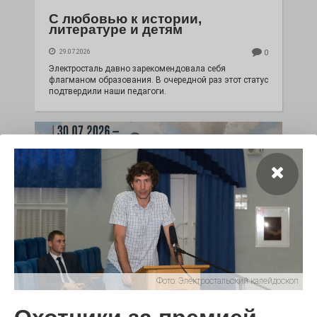
С любовью к истории,
литературе и детям
29.07.2026
0
Электросталь давно зарекомендовала себя
флагманом образования. В очередной раз этот статус
подтвердили наши педагоги.
Чувство Родины — одно на
Фото:
Электростальский калейдоскоп
всех
28.07.2026
0