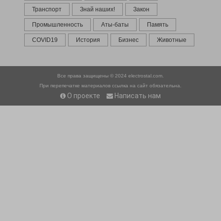
Транспорт
Знай наших!
Закон
Промышленность
Аты-баты
Память
COVID19
История
Бизнес
Животные
Все права защищены © 2024
electrostal.com.
При перепечатке материалов ссылка на сайт обязательна.
О проекте
Написать нам