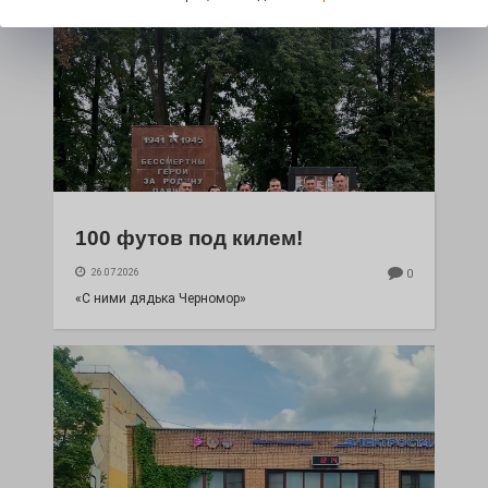
100 футов под килем!
26.07.2026
0
«С ними дядька Черномор»