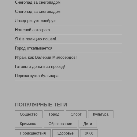
Снегопад за снегопадом
Снегопад за снегопадом
Лазер рисует «зебру»
Ножевой автограф
Я б в полицию пошёл!..
Город откапывается
Играй, как Валерий Милосердов!
Готовьте деньги за проезд!
Перезагрузка бульвара
ПОПУЛЯРНЫЕ ТЕГИ
Общество
Город
Спорт
Культура
Криминал
Образование
Дети
Происшествия
Здоровье
ЖКХ