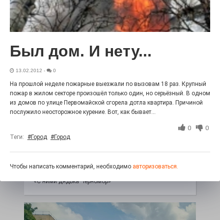
27.07.2026
0
Радость в квадрате! На этой неделе электростальцев
дважды порадует проект «Районы-кварталы».
Был дом. И нету...
13.02.2012
-
0
На прошлой неделе пожарные выезжали по вызовам 18 раз. Крупный
пожар в жилом секторе произошёл только один, но серьёзный. В одном
из домов по улице Первомайской сгорела дотла квартира. Причиной
послужило неосторожное курение. Вот, как бывает...
0
0
Теги:
#Город
#Город
100 футов под килем!
Чтобы написать комментарий, необходимо
авторизоваться.
26.07.2026
0
«С ними дядька Черномор»