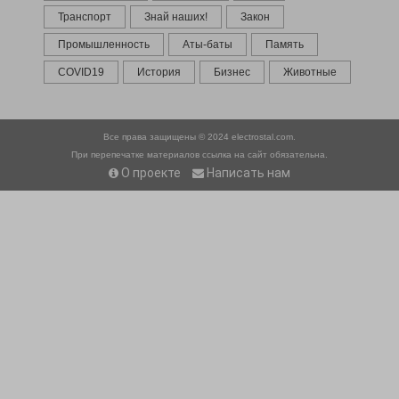
Транспорт
Знай наших!
Закон
Промышленность
Аты-баты
Память
COVID19
История
Бизнес
Животные
Все права защищены © 2024
electrostal.com.
При перепечатке материалов ссылка на сайт обязательна.
О проекте
Написать нам