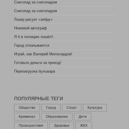
Снегопад за снегопадом
Снегопад за снегопадом
Лазер рисует «зебру»
Ножевой автограф
Я б в полицию пошёл!..
Город откапывается
Играй, как Валерий Милосердов!
Готовьте деньги за проезд!
Перезагрузка бульвара
ПОПУЛЯРНЫЕ ТЕГИ
Общество
Город
Спорт
Культура
Криминал
Образование
Дети
Происшествия
Здоровье
ЖКХ