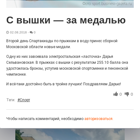
27.07.2026
0
Фото:
sport.business-gazeta.ru
Радость в квадрате! На этой неделе электростальцев
дважды порадует проект «Районы-кварталы».
С вышки — за медалью
02.08.2018
-
0
Второй день Спартакиады по прыжкам в воду принес сборной
Московской области новые медали.
Одну из них завоевала электростальская «ласточка» Дарья
Сельвановская. В прыжках с вышки с результатом 255.10 балла она
удостоилась бронзы, уступив московской спортсменке и пензенской
чемпионке.
И всё-таки достойно быть в тройке лучших! Поздравляем Дарью!
0
0
100 футов под килем!
Теги:
#Спорт
26.07.2026
0
«С ними дядька Черномор»
Чтобы написать комментарий, необходимо
авторизоваться.