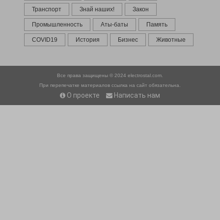
Транспорт
Знай наших!
Закон
Промышленность
Аты-баты
Память
COVID19
История
Бизнес
Животные
Все права защищены © 2024
electrostal.com.
При перепечатке материалов ссылка на сайт обязательна.
О проекте
Написать нам