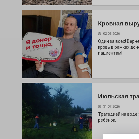
Кровная выр
02.08.2026
Один за всех! Верне
кровь в рамках дон
пациентам!
Июльская тр
31.07.2026
Трагедией на воде
ребёнок.