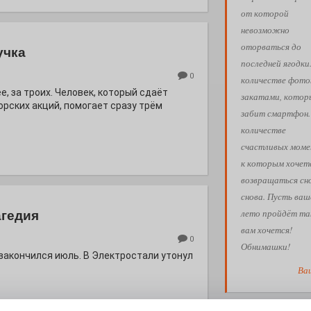
от которой
невозможно
оторваться до
учка
последней ягодки
0
количестве фото
е, за троих. Человек, который сдаёт
закатами, кото
орских акций, помогает сразу трём
забит смартфон.
количестве
счастливых моме
к которым хочет
возвращаться сн
снова. Пусть ваш
лето пройдёт так
агедия
вам хочется!
0
Обнимашки!
 закончился июль. В Электростали утонул
Ва
АФИША