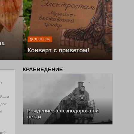
03.08.2026
на
Конверт с приветом!
КРАЕВЕДЕНИЕ
 в
ё — в
орое
Рождение железнодорожной
не
ветки
ней,