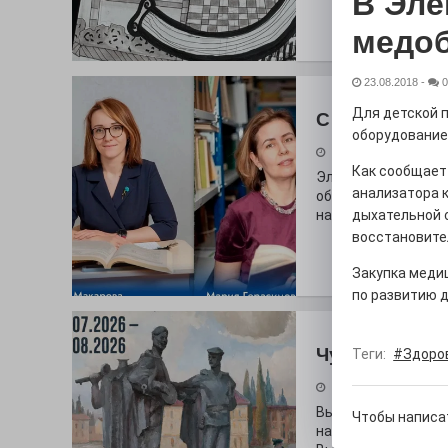
В Эле
медо
23.08.2018
-
0
Для детской 
С любовью к 
оборудование 
29.07.2026
Как сообщает
Электросталь дав
анализатора 
образования. В оч
наши педагоги.
дыхательной с
восстановите
Закупка меди
по развитию 
Чувство Роди
Теги:
#Здоро
28.07.2026
Выставка «Палитра
Чтобы написа
на который электр