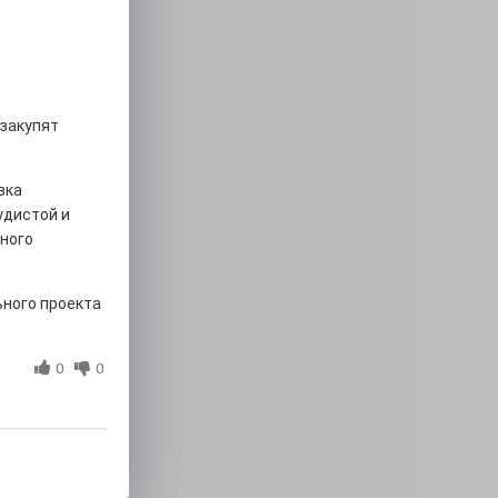
 закупят
вка
удистой и
сного
ьного проекта
0
0