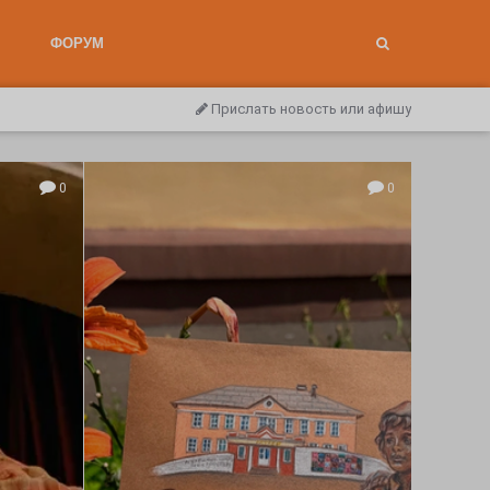
ФОРУМ
Прислать новость или афишу
0
0