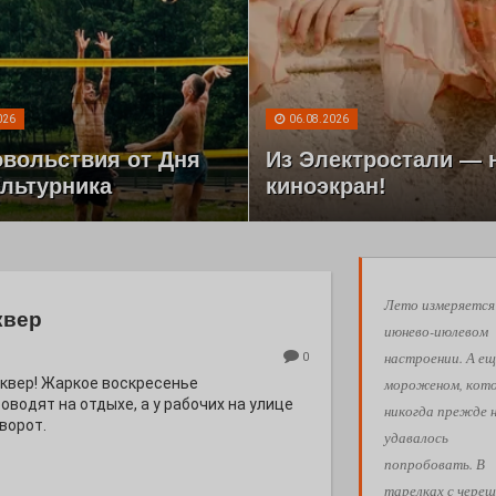
026
06.08.2026
овольствия от Дня
Из Электростали — 
льтурника
киноэкран!
Лето измеряется
квер
июнево-июлевом
настроении. А ещ
0
мороженом, кот
квер! Жаркое воскресенье
водят на отдыхе, а у рабочих на улице
никогда прежде 
ворот.
удавалось
попробовать. В
тарелках с череш