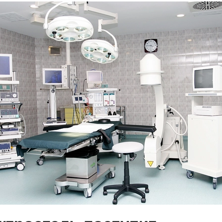
асфальта: платье для
поделиться
0
евого подсолнуха рождается народная
летения
0
 Э в разрезе истории города?
с, правда?