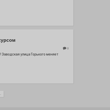
курсом
0
! Заводская улица Горького меняет
.