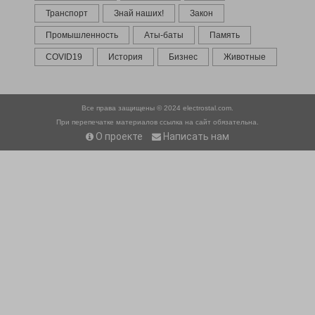
Транспорт
Знай наших!
Закон
Промышленность
Аты-баты
Память
COVID19
История
Бизнес
Животные
Все права защищены © 2024
electrostal.com.
При перепечатке материалов ссылка на сайт обязательна.
О проекте
Написать нам