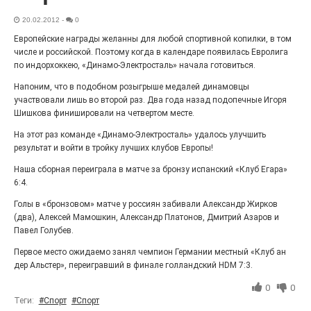
27.07.2026
0
20.02.2012
-
0
Радость в квадрате! На этой неделе электростальцев
дважды порадует проект «Районы-кварталы».
Европейские награды желанны для любой спортивной копилки, в том
числе и российской. Поэтому когда в календаре появилась Евролига
по индорхоккею, «Динамо-Электросталь» начала готовиться.
Напоним, что в подобном розыгрыше медалей динамовцы
участвовали лишь во второй раз. Два года назад подопечные Игоря
Шишкова финишировали на четвертом месте.
На этот раз команде «Динамо-Электросталь» удалось улучшить
результат и войти в тройку лучших клубов Европы!
Наша сборная переиграла в матче за бронзу испанский «Клуб Егара»
6:4.
Голы в «бронзовом» матче у россиян забивали Александр Жирков
100 футов под килем!
(два), Алексей Мамошкин, Александр Платонов, Дмитрий Азаров и
Павел Голубев.
26.07.2026
0
Первое место ожидаемо занял чемпион Германии местный «Клуб ан
«С ними дядька Черномор»
дер Альстер», переигравший в финале голландский HDM 7:3.
0
0
Теги:
#Спорт
#Спорт