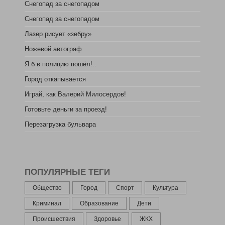
Снегопад за снегопадом
Снегопад за снегопадом
Лазер рисует «зебру»
Ножевой автограф
Я б в полицию пошёл!..
Город откапывается
Играй, как Валерий Милосердов!
Готовьте деньги за проезд!
Перезагрузка бульвара
ПОПУЛЯРНЫЕ ТЕГИ
Общество
Город
Спорт
Культура
Криминал
Образование
Дети
Происшествия
Здоровье
ЖКХ