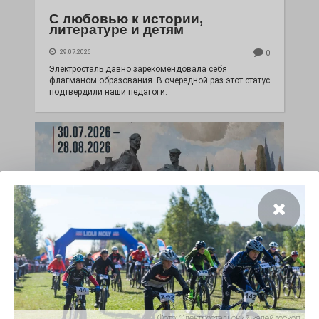
С любовью к истории,
литературе и детям
29.07.2026
0
Электросталь давно зарекомендовала себя
флагманом образования. В очередной раз этот статус
подтвердили наши педагоги.
Чувство Родины — одно на
всех
28.07.2026
0
Фото:
Электростальский калейдоскоп