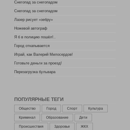
Снегопад за снегопадом
Снегопад за снегопадом
Лазер рисует «зебру»
Ножевой автограф
Я б в полицию пошёл!..
Город откапывается
Играй, как Валерий Милосердов!
Готовьте деньги за проезд!
Перезагрузка бульвара
ПОПУЛЯРНЫЕ ТЕГИ
Общество
Город
Спорт
Культура
Криминал
Образование
Дети
Происшествия
Здоровье
ЖКХ