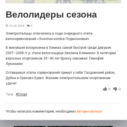
Выставка «Палитра героизма» — новый масштабный
проект, на который электростальцев приглашает к
Велолидеры сезона
себе Выставочный зал им. Олега Коняшина.
24.10.2018
-
0
Электростальцы отличились в ходе очередного этапа
велосоревнований «Золотые колёса Подмосковья».
В минувшее воскресенье в Химках самой быстрой среди девушек
2007–2008 гг.р. стала велогонщица Эвелина Клименко. В категории
взрослых спортсменов 30–40 лет бронзу завоевал Тимофей
Луконькин.
Оставшиеся этапы соревнований примут у себя Талдомский район,
Дубна и Орехово-Зуево. Желаем электростальским спортсменам
удачи!
«Районы-кварталы»
0
0
путешествуют по городу
Теги:
#Спорт
27.07.2026
0
Радость в квадрате! На этой неделе электростальцев
Чтобы написать комментарий, необходимо
авторизоваться.
дважды порадует проект «Районы-кварталы».