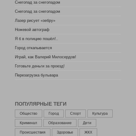
Снегопад за снегопадом
Снегопад за снегопадом
Лазер рисует «зебру»
Ножевой автограф
Я б в полицию пошёл!..
Город откапывается
Играй, как Валерий Милосердов!
Готовьте деньги за проезд!
Перезагрузка бульвара
ПОПУЛЯРНЫЕ ТЕГИ
Общество
Город
Спорт
Культура
Криминал
Образование
Дети
Происшествия
Здоровье
ЖКХ