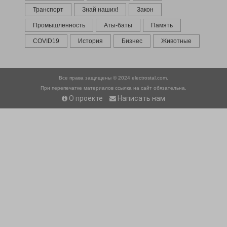
Транспорт
Знай наших!
Закон
Промышленность
Аты-баты
Память
COVID19
История
Бизнес
Животные
Все права защищены © 2024
electrostal.com.
При перепечатке материалов ссылка на сайт обязательна.
О проекте
Написать нам