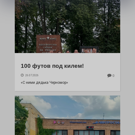
100 футов под килем!
26.07.2026
0
«С ними дядька Черномор»