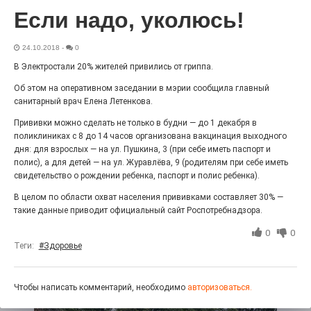
Выставка «Палитра героизма» — новый масштабный
Если надо, уколюсь!
проект, на который электростальцев приглашает к
себе Выставочный зал им. Олега Коняшина.
24.10.2018
-
0
В Электростали 20% жителей привились от гриппа.
Об этом на оперативном заседании в мэрии сообщила главный
санитарный врач Елена Летенкова.
Прививки можно сделать не только в будни — до 1 декабря в
поликлиниках с 8 до 14 часов организована вакцинация выходного
дня: для взрослых — на ул. Пушкина, 3 (при себе иметь паспорт и
полис), а для детей — на ул. Журавлёва, 9 (родителям при себе иметь
свидетельство о рождении ребенка, паспорт и полис ребенка).
В целом по области охват населения прививками составляет 30% —
такие данные приводит официальный сайт Роспотребнадзора.
«Районы-кварталы»
путешествуют по городу
0
0
Теги:
#Здоровье
27.07.2026
0
Радость в квадрате! На этой неделе электростальцев
дважды порадует проект «Районы-кварталы».
Чтобы написать комментарий, необходимо
авторизоваться.