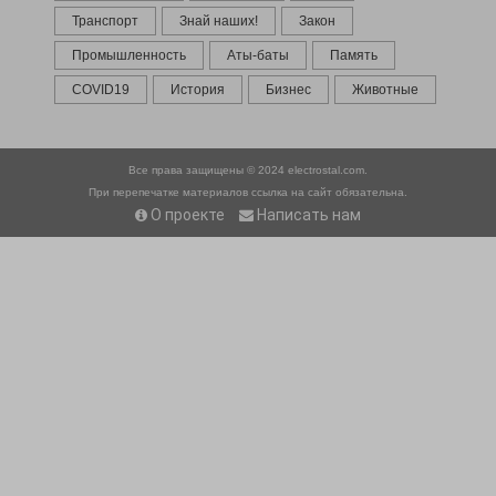
Транспорт
Знай наших!
Закон
Промышленность
Аты-баты
Память
COVID19
История
Бизнес
Животные
Все права защищены © 2024
electrostal.com.
При перепечатке материалов ссылка на сайт обязательна.
О проекте
Написать нам