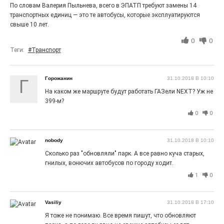
27.07.2026
0
По словам Валерия Пыльнева, всего в ЭПАТП требуют замены 14
транспортных единиц — это те автобусы, которые эксплуатируются
Радость в квадрате! На этой неделе электростальцев
дважды порадует проект «Районы-кварталы».
свыше 10 лет.
0
0
Теги:
#Транспорт
Горожанин
31.10.2018 В 10:10
Г
На каком же маршруте будут работать ГАЗели NEXT? Уж не
399-м?
0
0
nobody
31.10.2018 В 10:10
Сколько раз "обновляли" парк. А все равно куча старых,
100 футов под килем!
гнилых, вонючих автобусов по городу ходит.
26.07.2026
0
1
0
«С ними дядька Черномор»
Vasiliy
31.10.2018 В 17:10
Я тоже не понимаю. Все время пишут, что обновляют