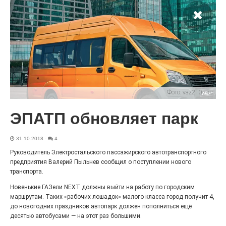
Чувство Родины — одно на
всех
28.07.2026
0
Выставка «Палитра героизма» — новый масштабный
проект, на который электростальцев приглашает к
себе Выставочный зал им. Олега Коняшина.
Фото:
vaz2101.ru
ЭПАТП обновляет парк
31.10.2018
-
4
Руководитель Электростальского пассажирского автотранспортного
предприятия Валерий Пыльнев сообщил о поступлении нового
транспорта.
Новенькие ГАЗели NEXT должны выйти на работу по городским
маршрутам. Таких «рабочих лошадок» малого класса город получит 4,
«Районы-кварталы»
до новогодних праздников автопарк должен пополниться ещё
путешествуют по городу
десятью автобусами — на этот раз большими.