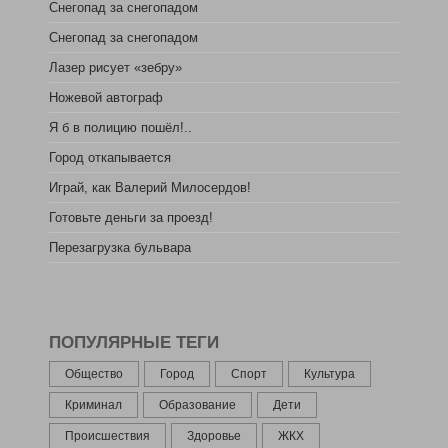
Снегопад за снегопадом
Снегопад за снегопадом
Лазер рисует «зебру»
Ножевой автограф
Я б в полицию пошёл!..
Город откапывается
Играй, как Валерий Милосердов!
Готовьте деньги за проезд!
Перезагрузка бульвара
ПОПУЛЯРНЫЕ ТЕГИ
Общество
Город
Спорт
Культура
Криминал
Образование
Дети
Происшествия
Здоровье
ЖКХ