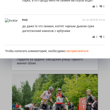
парка, а по городу явно не свежие автобусы ездят.
0
0
Kit@
01.11.2018 В 12:11
да даже те что свежие, коптят черным дымом хуже
дагестанский камазов с арбузами
0
0
Юбилейным курсом
Чтобы написать комментарий, необходимо
авторизоваться.
26.07.2026
0
Гордость за ордена! Заводская улица Горького
меняет облик.