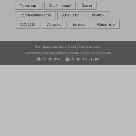
Транспорт
Знай наших!
Закон
Промышленность
Аты-баты
Память
COVID19
История
Бизнес
Животные
Все права защищены © 2024
electrostal.com.
При перепечатке материалов ссылка на сайт обязательна.
О проекте
Написать нам