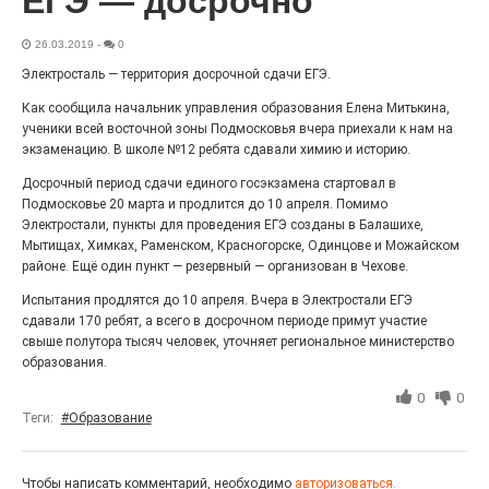
ЕГЭ — досрочно
«С ними дядька Черномор»
26.03.2019
-
0
Электросталь — территория досрочной сдачи ЕГЭ.
Как сообщила начальник управления образования Елена Митькина,
ученики всей восточной зоны Подмосковья вчера приехали к нам на
экзаменацию. В школе №12 ребята сдавали химию и историю.
Досрочный период сдачи единого госэкзамена стартовал в
Подмосковье 20 марта и продлится до 10 апреля. Помимо
Электростали, пункты для проведения ЕГЭ созданы в Балашихе,
Мытищах, Химках, Раменском, Красногорске, Одинцове и Можайском
районе. Ещё один пункт — резервный — организован в Чехове.
Испытания продлятся до 10 апреля. Вчера в Электростали ЕГЭ
Юбилейным курсом
сдавали 170 ребят, а всего в досрочном периоде примут участие
свыше полутора тысяч человек, уточняет региональное министерство
26.07.2026
0
образования.
Гордость за ордена! Заводская улица Горького
меняет облик.
0
0
Теги:
#Образование
Чтобы написать комментарий, необходимо
авторизоваться.