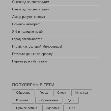
Снегопад за снегопадом
Снегопад за снегопадом
Лазер рисует «зебру»
Ножевой автограф
Я б в полицию пошёл!..
Город откапывается
Играй, как Валерий Милосердов!
Готовьте деньги за проезд!
Перезагрузка бульвара
ПОПУЛЯРНЫЕ ТЕГИ
Общество
Город
Спорт
Культура
Криминал
Образование
Дети
Происшествия
Здоровье
ЖКХ