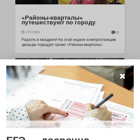
«Районы-кварталы»
путешествуют по городу
27.07.2026
0
Радость в квадрате! На этой неделе электростальцев
дважды порадует проект «Районы-кварталы».
Фото:
sterhluki.ru
100 футов под килем!
26.07.2026
0