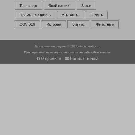
Транспорт
Знай наших!
Закон
Промышленность
Аты-баты
Память
COVID19
История
Бизнес
Животные
Все права защищены © 2024
electrostal.com.
При перепечатке материалов ссылка на сайт обязательна.
О проекте
Написать нам