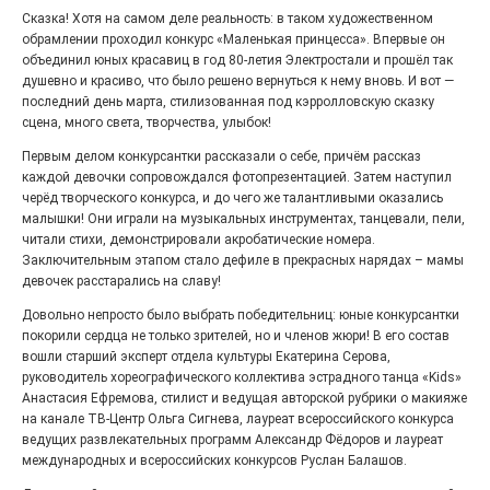
«С ними дядька Черномор»
Сказка! Хотя на самом деле реальность: в таком художественном
обрамлении проходил конкурс «Маленькая принцесса». Впервые он
объединил юных красавиц в год 80-летия Электростали и прошёл так
душевно и красиво, что было решено вернуться к нему вновь. И вот —
последний день марта, стилизованная под кэрролловскую сказку
сцена, много света, творчества, улыбок!
Первым делом конкурсантки рассказали о себе, причём рассказ
каждой девочки сопровождался фотопрезентацией. Затем наступил
черёд творческого конкурса, и до чего же талантливыми оказались
малышки! Они играли на музыкальных инструментах, танцевали, пели,
читали стихи, демонстрировали акробатические номера.
Заключительным этапом стало дефиле в прекрасных нарядах – мамы
девочек расстарались на славу!
Юбилейным курсом
Довольно непросто было выбрать победительниц: юные конкурсантки
покорили сердца не только зрителей, но и членов жюри! В его состав
26.07.2026
0
вошли старший эксперт отдела культуры Екатерина Серова,
Гордость за ордена! Заводская улица Горького
руководитель хореографического коллектива эстрадного танца «Kids»
меняет облик.
Анастасия Ефремова, стилист и ведущая авторской рубрики о макияже
на канале ТВ-Центр Ольга Сигнева, лауреат всероссийского конкурса
ведущих развлекательных программ Александр Фёдоров и лауреат
международных и всероссийских конкурсов Руслан Балашов.