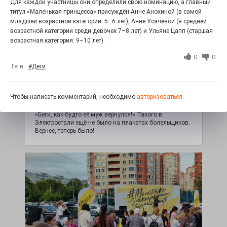
Для каждой участницы они определили свою номинацию, а главный
титул «Маленькая принцесса» присуждён Анне Анохиной (в самой
младшей возрастной категории: 5–6 лет), Анне Усачёвой (в средней
возрастной категории среди девочек 7–8 лет) и Ульяне Цапп (старшая
возрастная категория: 9–10 лет).
0
0
Теги:
#Дети
Железная воля к победе
Чтобы написать комментарий, необходимо
авторизоваться.
25.07.2026
0
«Беги, как будто её муж вернулся!» Такого в
Электростали ещё не было на плакатах болельщиков.
Вернее, теперь было!