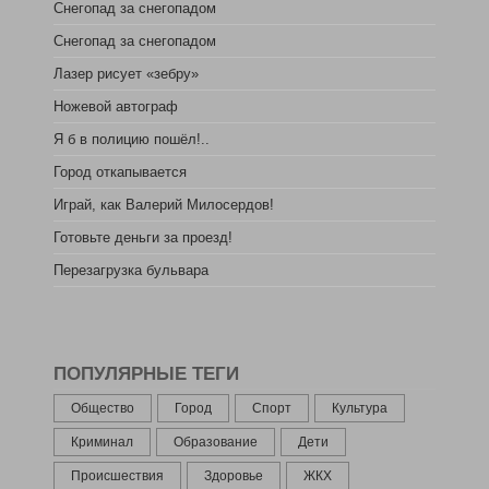
Снегопад за снегопадом
Снегопад за снегопадом
Лазер рисует «зебру»
Ножевой автограф
Я б в полицию пошёл!..
Город откапывается
Играй, как Валерий Милосердов!
Готовьте деньги за проезд!
Перезагрузка бульвара
ПОПУЛЯРНЫЕ ТЕГИ
Общество
Город
Спорт
Культура
Криминал
Образование
Дети
Происшествия
Здоровье
ЖКХ