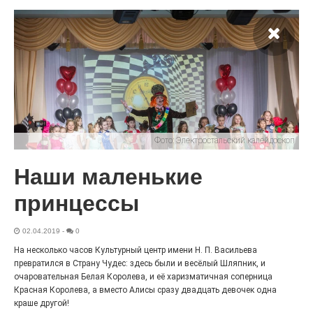
«Районы-кварталы»
путешествуют по городу
27.07.2026
0
Радость в квадрате! На этой неделе электростальцев
дважды порадует проект «Районы-кварталы».
Фото:
Электростальский калейдоскоп
Наши маленькие
принцессы
02.04.2019
-
0
На несколько часов Культурный центр имени Н. П. Васильева
превратился в Страну Чудес: здесь были и весёлый Шляпник, и
очаровательная Белая Королева, и её харизматичная соперница
100 футов под килем!
Красная Королева, а вместо Алисы сразу двадцать девочек одна
краше другой!
26.07.2026
0