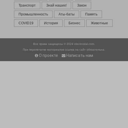
Транспорт
Знай наших!
Закон
Промышленность
Аты-баты
Память
COVID19
История
Бизнес
Животные
Все права защищены © 2024
electrostal.com.
При перепечатке материалов ссылка на сайт обязательна.
О проекте
Написать нам