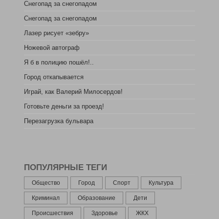
Снегопад за снегопадом
Снегопад за снегопадом
Лазер рисует «зебру»
Ножевой автограф
Я б в полицию пошёл!..
Город откапывается
Играй, как Валерий Милосердов!
Готовьте деньги за проезд!
Перезагрузка бульвара
ПОПУЛЯРНЫЕ ТЕГИ
Общество
Город
Спорт
Культура
Криминал
Образование
Дети
Происшествия
Здоровье
ЖКХ