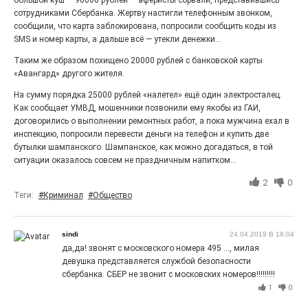
большой куш — 90000 рублей — аферисты сорвали, представившись
27.07.2026
0
сотрудниками Сбербанка. Жертву настигли телефонным звонком,
Радость в квадрате! На этой неделе электростальцев
сообщили, что карта заблокирована, попросили сообщить коды из
дважды порадует проект «Районы-кварталы».
SMS и номер карты, а дальше всё — утекли денежки...
Таким же образом похищено 20000 рублей с банковской карты
«Авангард» другого жителя.
На сумму порядка 25000 рублей «налетел» ещё один электросталец.
Как сообщает УМВД, мошенники позвонили ему якобы из ГАИ,
договорились о выполнении ремонтных работ, а пока мужчина ехал в
инспекцию, попросили перевести деньги на телефон и купить две
бутылки шампанского. Шампанское, как можно догадаться, в той
ситуации оказалось совсем не праздничным напитком...
2
0
Теги:
#Криминал
#Общество
100 футов под килем!
sindi
24.04.2019 В 18:04
26.07.2026
0
да,да! звонят с московского номера 495 ..., милая
«С ними дядька Черномор»
девушка представляется службой безопасности
сбербанка. СБЕР не звонит с московских номеров!!!!!!!!!
1
0