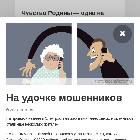
Чувство Родины — одно на
всех
28.07.2026
0
Выставка «Палитра героизма» — новый масштабный
проект, на который электростальцев приглашает к
себе Выставочный зал им. Олега Коняшина.
Фото:
prod.safecrow.ru
На удочке мошенников
24.04.2019
-
2
На прошлой неделе в Электростали жертвами телефонных мошенников
стали ещё несколько жителей.
«Районы-кварталы»
путешествуют по городу
По данным пресс-службы городского управления МВД, самый