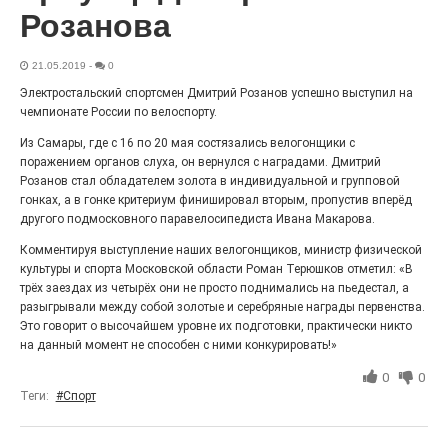
Розанова
Выставка «Палитра героизма» — новый масштабный
проект, на который электростальцев приглашает к
себе Выставочный зал им. Олега Коняшина.
21.05.2019
-
0
Электростальский спортсмен Дмитрий Розанов успешно выступил на
чемпионате России по велоспорту.
Из Самары, где с 16 по 20 мая состязались велогонщики с
поражением органов слуха, он вернулся с наградами. Дмитрий
Розанов стал обладателем золота в индивидуальной и групповой
гонках, а в гонке критериум финишировал вторым, пропустив вперёд
другого подмосковного паравелосипедиста Ивана Макарова.
Комментируя выступление наших велогонщиков, министр физической
культуры и спорта Московской области Роман Терюшков отметил: «В
трёх заездах из четырёх они не просто поднимались на пьедестал, а
разыгрывали между собой золотые и серебряные награды первенства.
«Районы-кварталы»
Это говорит о высочайшем уровне их подготовки, практически никто
путешествуют по городу
на данный момент не способен с ними конкурировать!»
27.07.2026
0
0
0
Радость в квадрате! На этой неделе электростальцев
Теги:
#Спорт
дважды порадует проект «Районы-кварталы».