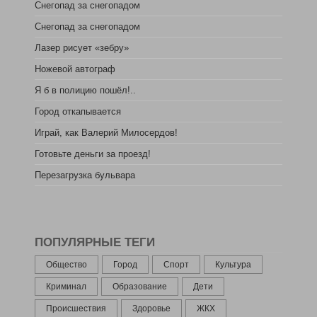
Снегопад за снегопадом
Снегопад за снегопадом
Лазер рисует «зебру»
Ножевой автограф
Я б в полицию пошёл!..
Город откапывается
Играй, как Валерий Милосердов!
Готовьте деньги за проезд!
Перезагрузка бульвара
ПОПУЛЯРНЫЕ ТЕГИ
Общество
Город
Спорт
Культура
Криминал
Образование
Дети
Происшествия
Здоровье
ЖКХ