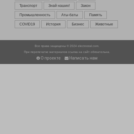
Транспорт
Знай наших!
Закон
Промышленность
Аты-баты
Память
COVID19
История
Бизнес
Животные
Все права защищены © 2024
electrostal.com.
При перепечатке материалов ссылка на сайт обязательна.
О проекте
Написать нам