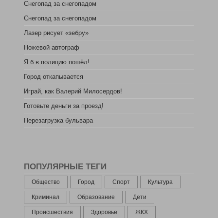
Снегопад за снегопадом
Снегопад за снегопадом
Лазер рисует «зебру»
Ножевой автограф
Я б в полицию пошёл!..
Город откапывается
Играй, как Валерий Милосердов!
Готовьте деньги за проезд!
Перезагрузка бульвара
ПОПУЛЯРНЫЕ ТЕГИ
Общество
Город
Спорт
Культура
Криминал
Образование
Дети
Происшествия
Здоровье
ЖКХ