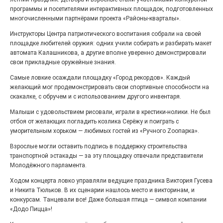
Выставка «Палитра героизма» — новый масштабный
программы и посетителями интерактивных площадок, подготовленных
проект, на который электростальцев приглашает к
многочисленными партнёрами проекта «Районы-кварталы».
себе Выставочный зал им. Олега Коняшина.
Инструкторы Центра патриотического воспитания собрали на своей
площадке любителей оружия: одних учили собирать и разбирать макет
автомата Калашникова, а другие вполне уверенно демонстрировали
свои прикладные оружейные знания.
Самые ловкие осаждали площадку «Город рекордов». Каждый
желающий мог продемонстрировать свои спортивные способности на
скакалке, с обручем и с использованием другого инвентаря.
Малыши с удовольствием рисовали, играли в крестики-нолики. Не был
отбоя от желающих погладить козлика Серёжу и поиграть с
уморительным хорьком — любимых гостей из «Ручного Zоопарка».
Взрослые могли оставить подпись в поддержку строительства
«Районы-кварталы»
транспортной эстакады — за эту площадку отвечали представители
путешествуют по городу
Молодёжного парламента.
Ходом концерта ловко управляли ведущие праздника Виктория Гусева
27.07.2026
0
и Никита Тюльков. В их сценарии нашлось место и викторинам, и
Радость в квадрате! На этой неделе электростальцев
конкурсам. Танцевали все! Даже большая птица — символ компании
дважды порадует проект «Районы-кварталы».
«Додо Пицца»!