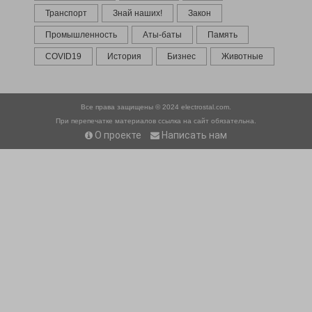
Транспорт
Знай наших!
Закон
Промышленность
Аты-баты
Память
COVID19
История
Бизнес
Животные
Все права защищены © 2024
electrostal.com.
При перепечатке материалов ссылка на сайт обязательна.
О проекте
Написать нам