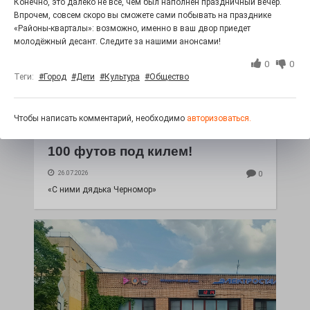
Конечно, это далеко не всё, чем был наполнен праздничный вечер.
Впрочем, совсем скоро вы сможете сами побывать на празднике
«Районы-кварталы»: возможно, именно в ваш двор приедет
молодёжный десант. Следите за нашими анонсами!
0
0
Теги:
#Город
#Дети
#Культура
#Общество
Чтобы написать комментарий, необходимо
авторизоваться.
100 футов под килем!
26.07.2026
0
«С ними дядька Черномор»