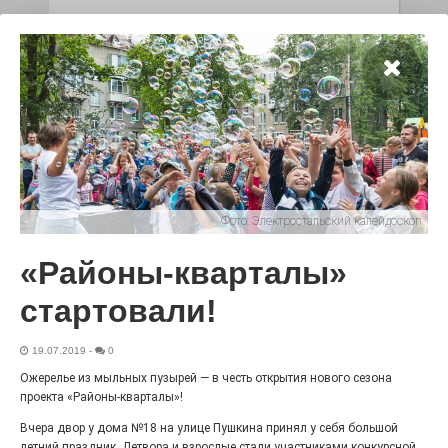
С любовью к истории,
литературе и детям
29.07.2026
0
Электросталь давно зарекомендовала себя
флагманом образования. В очередной раз этот статус
подтвердили наши педагоги.
Фото:
Электростальский калейдоскоп
«Районы-кварталы»
стартовали!
19.07.2019
-
0
Ожерелье из мыльных пузырей — в честь открытия нового сезона
Чувство Родины — одно на
проекта «Районы-кварталы»!
всех
Вчера двор у дома №18 на улице Пушкина принял у себя большой
28.07.2026
0
летний праздник. Детвора и взрослые стали участниками конкурсной