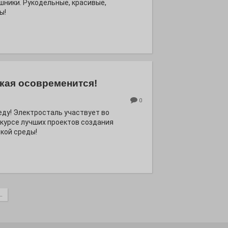
шники. Рукодельные, красивые,
ы!
кая осовременится!
0
еду! Электросталь участвует во
курсе лучших проектов создания
кой среды!
.