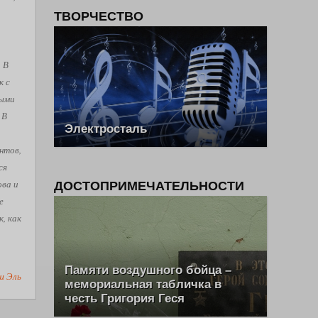
ТВОРЧЕСТВО
. В
к с
рыми
 В
Электросталь
нтов,
ся
ова и
ДОСТОПРИМЕЧАТЕЛЬНОСТИ
е
, как
Памяти воздушного бойца –
ш Эль
мемориальная табличка в
честь Григория Геся