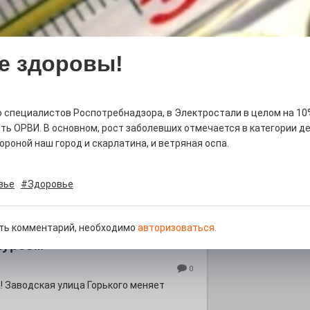
е здоровы!
д килем!
0
 специалистов Роспотребнадзора, в Электростали в целом на 10
рномор»
ь ОРВИ. В основном, рост заболевших отмечается в категории дет
ороной наш город и скарлатина, и ветряная оспа.
вье
#Здоровье
ть комментарий, необходимо
авторизоваться.
курсом
0
! Заводская улица Горького меняет