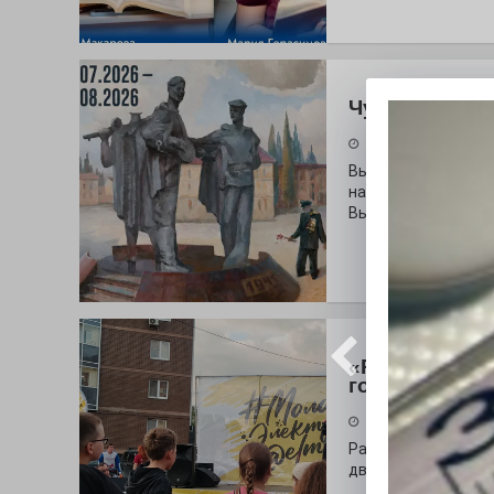
Чувство Роди
28.07.2026
Выставка «Палитра
на который электр
Выставочный зал и
«Районы-ква
городу
27.07.2026
Радость в квадрат
дважды порадует п