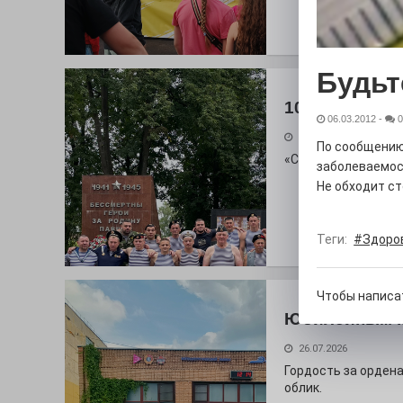
Будьт
100 футов по
06.03.2012
-
0
26.07.2026
По сообщению
«С ними дядька Че
заболеваемост
Не обходит ст
Теги:
#Здоро
Чтобы написа
Юбилейным 
26.07.2026
Гордость за ордена
облик.