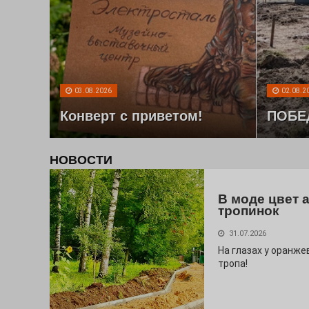
03.08.2026
02.08.2
Конверт с приветом!
ПОБЕ
НОВОСТИ
В моде цвет 
тропинок
31.07.2026
На глазах у оранж
тропа!