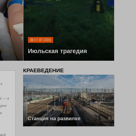
31.07.2026
Июльская трагедия
КРАЕВЕДЕНИЕ
 в
ё — в
орое
не
Станция на развилке
ней,