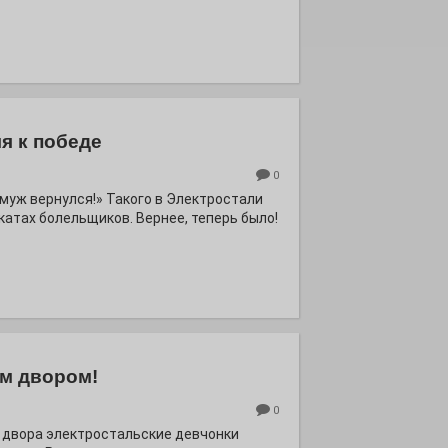
я к победе
0
ё муж вернулся!» Такого в Электростали
катах болельщиков. Вернее, теперь было!
м двором!
0
 двора электростальские девчонки