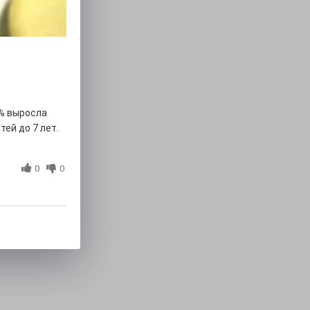
% выросла
ей до 7 лет.
0
0