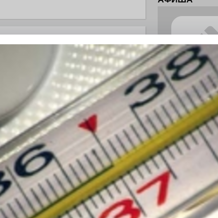
ны — одно на всех
0
поделиться
 героизма» — новый масштабный проект,
остальцев приглашает к себе
м. Олега Коняшина.
рталы» путешествуют по
0
е! На этой неделе электростальцев
роект «Районы-кварталы».