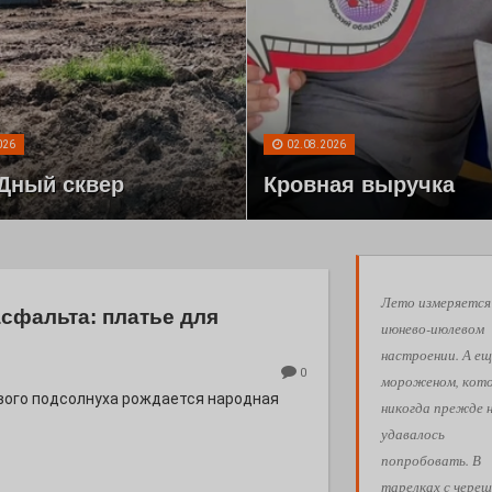
026
02.08.2026
Дный сквер
Кровная выручка
Лето измеряется
асфальта: платье для
июнево-июлевом
настроении. А ещ
0
мороженом, кот
евого подсолнуха рождается народная
никогда прежде 
удавалось
попробовать. В
тарелках с череш