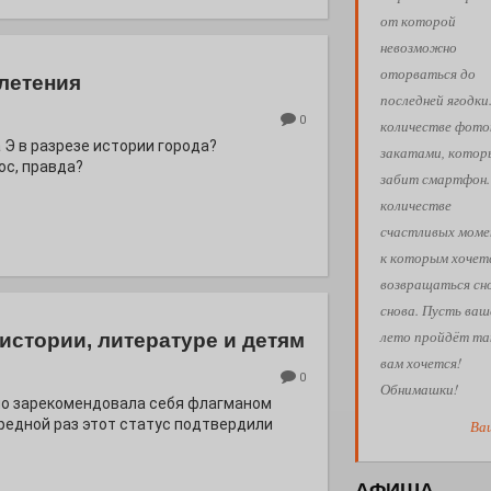
от которой
невозможно
оторваться до
летения
последней ягодки
0
количестве фото
 Э в разрезе истории города?
закатами, кото
с, правда?
забит смартфон.
количестве
счастливых моме
к которым хочет
возвращаться сн
снова. Пусть ваш
лето пройдёт так
истории, литературе и детям
вам хочется!
0
Обнимашки!
но зарекомендовала себя флагманом
ередной раз этот статус подтвердили
Ва
АФИША