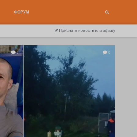
ФОРУМ
Прислать новость или афишу
0
0