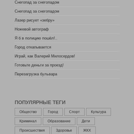
Снегопад за снегопадом
Снегопад за снегопадом
Лазер рисует «зебру»
Ножевой автограф
Я б в полицию пошёл!..
Город откапывается
Играй, как Валерий Милосердов!
Готовьте деньги за проезд!
Перезагрузка бульвара
ПОПУЛЯРНЫЕ ТЕГИ
Общество
Город
Спорт
Культура
Криминал
Образование
Дети
Происшествия
Здоровье
ЖКХ