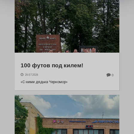
100 футов под килем!
26.07.2026
0
«С ними дядька Черномор»