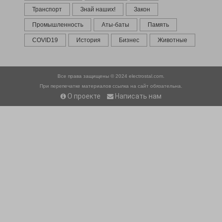
Транспорт
Знай наших!
Закон
Промышленность
Аты-баты
Память
COVID19
История
Бизнес
Животные
Все права защищены © 2024
electrostal.com.
При перепечатке материалов ссылка на сайт обязательна.
О проекте
Написать нам