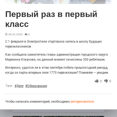
Фото:
www.stranicydetstva.ru
Выставка «Палитра героизма» — новый масштабный
проект, на который электростальцев приглашает к
Первый раз в первый
себе Выставочный зал им. Олега Коняшина.
класс
06.02.2020
-
0
С 1 февраля в Электростали стартовала запись в школу будущих
первоклассников.
Как сообщила заместитель главы администрации городского округа
Марианна Кокунова, на данный момент зачислены 350 ребятишек.
Интересно, удастся ли в этом сентябре побить прошлогодний рекорд,
когда за парты впервые сели 1770 первоклашек? Поживём — увидим.
0
0
«Районы-кварталы»
путешествуют по городу
Теги:
#Дети
#Образование
27.07.2026
0
Радость в квадрате! На этой неделе электростальцев
Чтобы написать комментарий, необходимо
авторизоваться.
дважды порадует проект «Районы-кварталы».