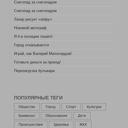
Снегопад за снегопадом
Снегопад за снегопадом
Лазер рисует «зебру»
Ножевой автограф
Я б в полицию пошёл!..
Город откапывается
Играй, как Валерий Милосердов!
Готовьте деньги за проезд!
Перезагрузка бульвара
ПОПУЛЯРНЫЕ ТЕГИ
Общество
Город
Спорт
Культура
Криминал
Образование
Дети
Происшествия
Здоровье
ЖКХ