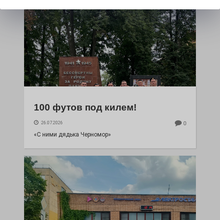
100 футов под килем!
26.07.2026
0
«С ними дядька Черномор»