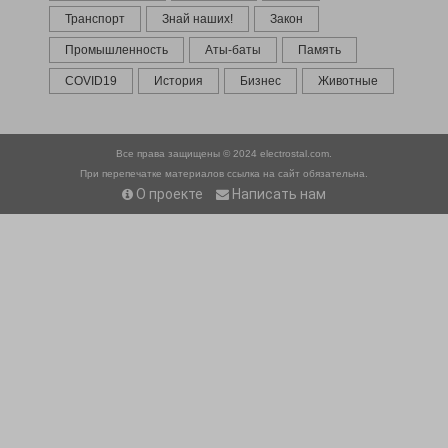
Транспорт
Знай наших!
Закон
Промышленность
Аты-баты
Память
COVID19
История
Бизнес
Животные
Все права защищены © 2024
electrostal.com.
При перепечатке материалов ссылка на сайт обязательна.
О проекте
Написать нам