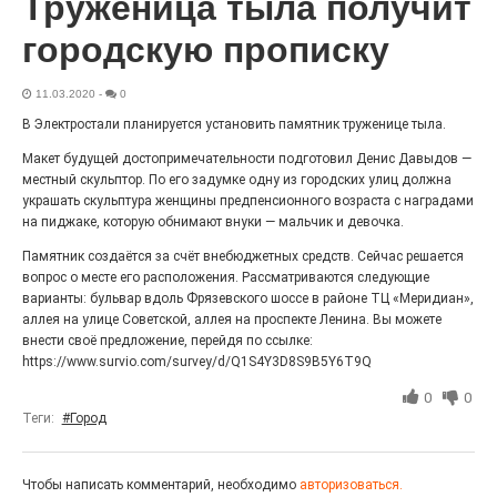
Труженица тыла получит
Выставка «Палитра героизма» — новый масштабный
проект, на который электростальцев приглашает к
городскую прописку
себе Выставочный зал им. Олега Коняшина.
11.03.2020
-
0
В Электростали планируется установить памятник труженице тыла.
Макет будущей достопримечательности подготовил Денис Давыдов —
местный скульптор. По его задумке одну из городских улиц должна
украшать скульптура женщины предпенсионного возраста с наградами
на пиджаке, которую обнимают внуки — мальчик и девочка.
Памятник создаётся за счёт внебюджетных средств. Сейчас решается
вопрос о месте его расположения. Рассматриваются следующие
варианты: бульвар вдоль Фрязевского шоссе в районе ТЦ «Меридиан»,
аллея на улице Советской, аллея на проспекте Ленина. Вы можете
внести своё предложение, перейдя по ссылке:
«Районы-кварталы»
https://www.survio.com/survey/d/Q1S4Y3D8S9B5Y6T9Q
путешествуют по городу
0
0
27.07.2026
0
Теги:
#Город
Радость в квадрате! На этой неделе электростальцев
дважды порадует проект «Районы-кварталы».
Чтобы написать комментарий, необходимо
авторизоваться.