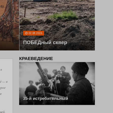
02.08.2026
ПОБЕДный сквер
КРАЕВЕДЕНИЕ
 в
ё — в
орое
не
35-й истребительный
ней,