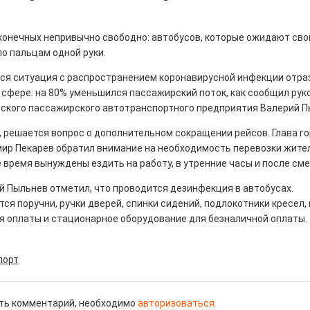
 конечных непривычно свободно: автобусов, которые ожидают сво
о пальцам одной руки.
я ситуация с распространением коронавирусной инфекции отра
ны — одно на всех
 сфере: на 80% уменьшился пассажирский поток, как сообщил рук
0
ского пассажирского автотранспортного предприятия Валерий П
 героизма» — новый масштабный проект,
, решается вопрос о дополнительном сокращении рейсов. Глава г
остальцев приглашает к себе
мир Пекарев обратил внимание на необходимость перевозки жител
м. Олега Коняшина.
 время вынуждены ездить на работу, в утренние часы и после сме
й Пыльнев отметил, что проводится дезинфекция в автобусах.
я поручни, ручки дверей, спинки сидений, подлокотники кресел
я оплаты и стационарное оборудование для безналичной оплаты.
рталы» путешествуют по
порт
0
е! На этой неделе электростальцев
ть комментарий, необходимо
авторизоваться.