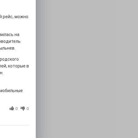
й рейс, можно
зилась на
оводитель
ыльнев.
ородского
ей, которые в
н.
, мобильные
0
0