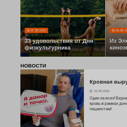
07.08.2026
06.08.2
33 удовольствия от Дня
Из Эл
физкультурника
киноэ
НОВОСТИ
Кровная выр
02.08.2026
Один за всех! Верне
кровь в рамках дон
пациентам!