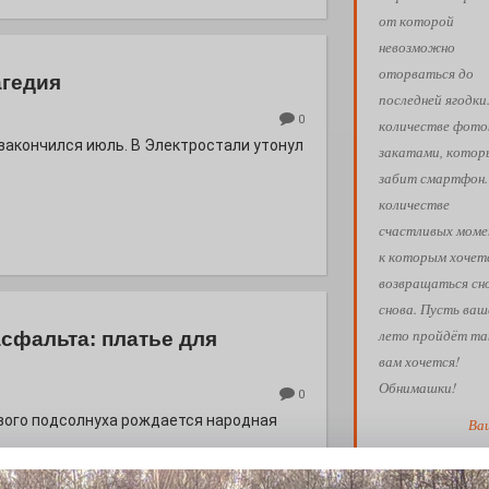
от которой
невозможно
оторваться до
агедия
последней ягодки
0
количестве фото
 закончился июль. В Электростали утонул
закатами, кото
забит смартфон.
количестве
счастливых моме
к которым хочет
возвращаться сн
снова. Пусть ваш
лето пройдёт так
асфальта: платье для
вам хочется!
Обнимашки!
0
евого подсолнуха рождается народная
Ва
АФИША