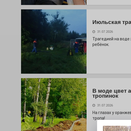
Июльская тр
31.07.2026
Трагедией на воде
ребёнок.
В моде цвет 
тропинок
31.07.2026
На глазах у оранж
тропа!