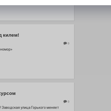
роект «Районы-кварталы».
д килем!
0
рномор»
курсом
0
! Заводская улица Горького меняет