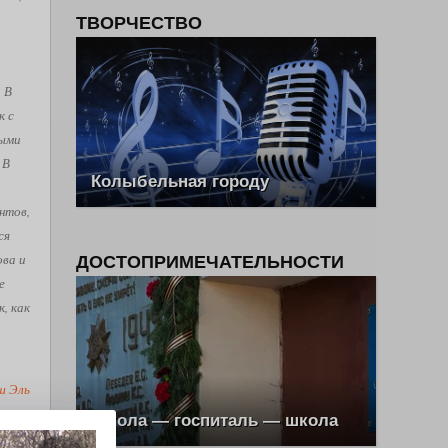
ТВОРЧЕСТВО
. В
к с
рыми
 В
Колыбельная городу
нтов,
ся
ова и
ДОСТОПРИМЕЧАТЕЛЬНОСТИ
е
, как
ш Эль
Школа — госпиталь — школа