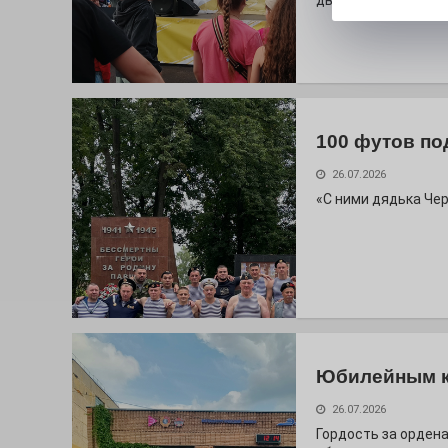
дважды порадует п
100 футов по
26.07.2026
«С ними дядька Че
Юбилейным 
26.07.2026
Гордость за ордена