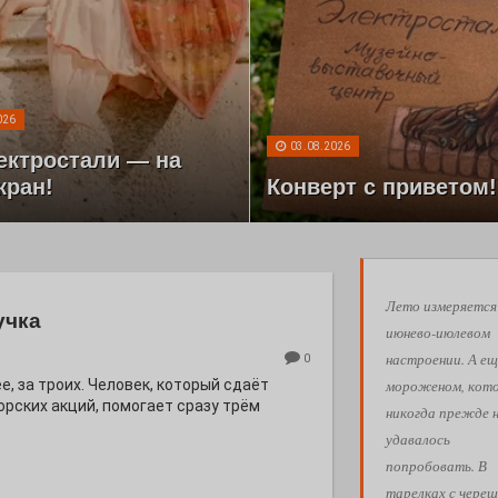
026
03.08.2026
ектростали — на
кран!
Конверт с приветом!
Лето измеряется
учка
июнево-июлевом
настроении. А ещ
0
мороженом, кот
е, за троих. Человек, который сдаёт
орских акций, помогает сразу трём
никогда прежде 
удавалось
попробовать. В
тарелках с череш