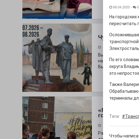
08.04.2020
-
0
На городских
пересчитать п
Осложнившаяс
Чувство Роди
транспортной
28.07.2026
Электросталь
Выставка «Палитра
По его словам
на который электр
округа Влади
Выставочный зал и
это непростое
Также Валери
Обрабатываютс
терминалы дл
«Районы-ква
городу
Теги:
#Транс
27.07.2026
Радость в квадрат
Чтобы написа