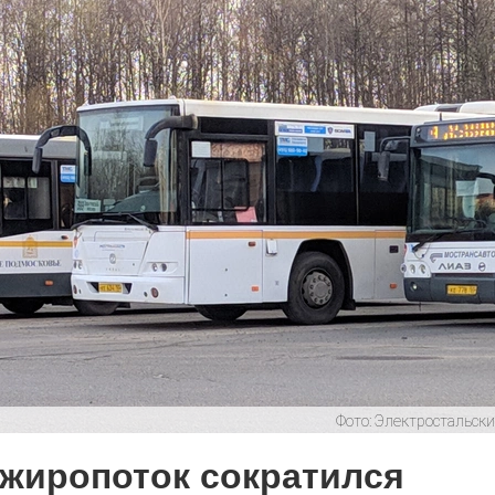
летения
0
поделиться
 Э в разрезе истории города?
с, правда?
истории, литературе и детям
0
Фото:
Электростальски
но зарекомендовала себя флагманом
ередной раз этот статус подтвердили
жиропоток сократился