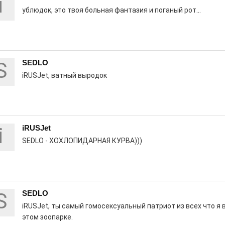
i
ублюдок, это твоя больная фантазия и поганый рот...
ны — одно на всех
S
SEDLO
iRUSJet, ватный выродок
0
 героизма» — новый масштабный проект,
остальцев приглашает к себе
м. Олега Коняшина.
i
iRUSJet
SEDLO - ХОХЛОПИДАРНАЯ КУРВА)))
рталы» путешествуют по
S
SEDLO
0
iRUSJet, ты самый гомосексуальный патриот из всех что я 
е! На этой неделе электростальцев
этом зоопарке.