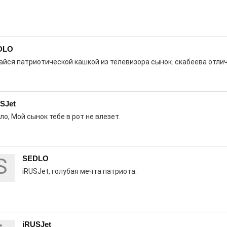
летения
DLO
айся патриотической кашкой из телевизора сынок. скабеева отлич
0
поделиться
 Э в разрезе истории города?
с, правда?
SJet
ло, Мой сынок тебе в рот не влезет.
S
SEDLO
истории, литературе и детям
iRUSJet, голубая мечта патриота.
0
но зарекомендовала себя флагманом
ередной раз этот статус подтвердили
iRUSJet