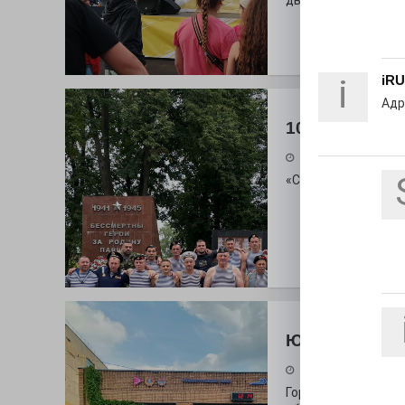
дважды порадует п
i
iRU
Адр
100 футов по
26.07.2026
«С ними дядька Че
Юбилейным 
26.07.2026
Гордость за ордена