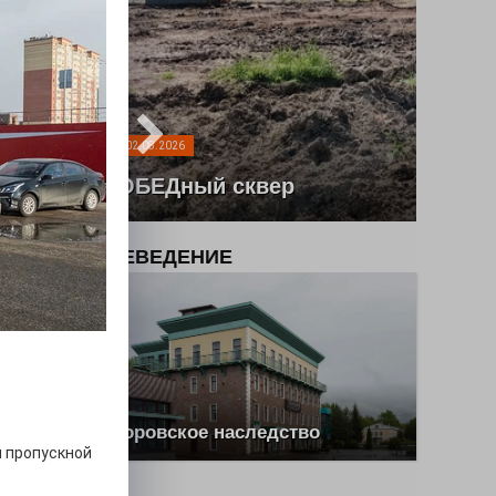
02.08.2026
ПОБЕДный сквер
КРАЕВЕДЕНИЕ
 в
ё — в
орое
не
Второвское наследство
н пропускной
ней,