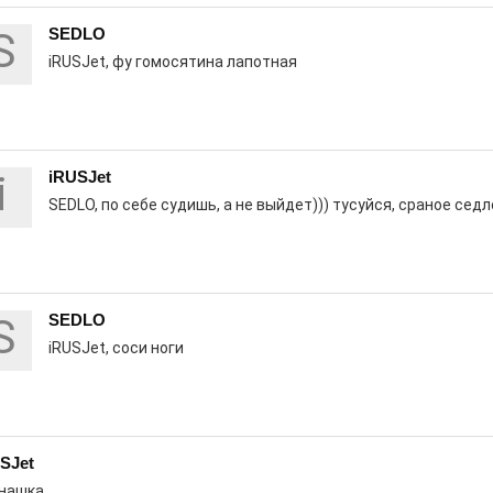
S
SEDLO
iRUSJet, фу гомосятина лапотная
i
iRUSJet
я к победе
SEDLO, по себе судишь, а не выйдет))) тусуйся, сраное седл
0
ё муж вернулся!» Такого в Электростали
катах болельщиков. Вернее, теперь было!
S
SEDLO
iRUSJet, соси ноги
.
SJet
нашка