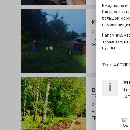
Ежедневно ин
Блокпосты выс
большой: осо
Июльская тр
самоизоляцию
31.07.2026
Напомним, чт
Трагедией на воде
также тем, кт
ребёнок.
нужны.
Теги:
#COVID
i
iRU
В моде цвет 
Что
тропинок
50 
31.07.2026
На глазах у оранж
тропа!