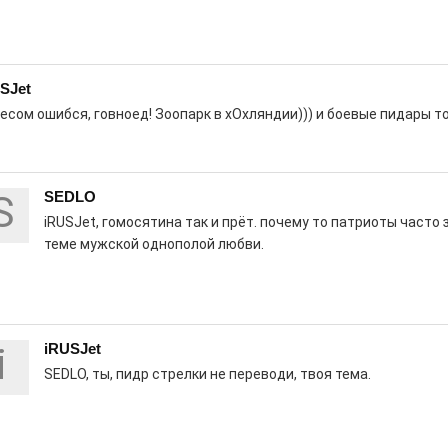
роект «Районы-кварталы».
SJet
есом ошибся, говноед! Зоопарк в хОхляндии))) и боевые пидары т
д килем!
0
S
SEDLO
рномор»
iRUSJet, гомосятина так и прёт. почему то патриоты часто
теме мужской однополой любви.
i
iRUSJet
курсом
SEDLO, ты, пидр стрелки не переводи, твоя тема.
0
! Заводская улица Горького меняет