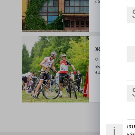
облик.
Железная вол
25.07.2026
«Беги, как будто е
ещё не было на пла
Показать ещё..
i
iRU
иба