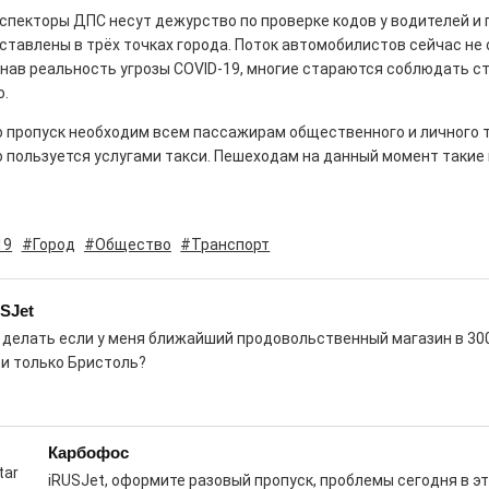
от которой
спекторы ДПС несут дежурство по проверке кодов у водителей и
тавлены в трёх точках города. Поток автомобилистов сейчас не
невозможно
знав реальность угрозы COVID-19, многие стараются соблюдать с
оторваться до
агедия
.
последней ягодки
0
количестве фото
о пропуск необходим всем пассажирам общественного и личного т
 закончился июль. В Электростали утонул
закатами, кото
о пользуется услугами такси. Пешеходам на данный момент такие
забит смартфон.
количестве
счастливых моме
19
#Город
#Общество
#Транспорт
к которым хочет
возвращаться сн
снова. Пусть ваш
SJet
лето пройдёт так
асфальта: платье для
 делать если у меня ближайший продовольственный магазин в 300
вам хочется!
ти только Бристоль?
Обнимашки!
0
евого подсолнуха рождается народная
Ва
Карбофос
iRUSJet, оформите разовый пропуск, проблемы сегодня в э
АФИША