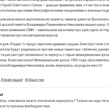
 Герой Советского Союза — дальше фамилия, имя, отчество и знак
дополнены краткими биографическими сведениями о военных подв
были изначально выполнены из гранита, замена даже не бросилась 
 доской памяти Владимира Романовича Николаева вышел казус.
ны — одно на всех
лекло внимание СМИ — замелькали заголовки про культурно-исто
говорили про несовпадение вкусов.
0
 героизма» — новый масштабный проект,
и для «Радио 1» представители администрации Электростали отм
остальцев приглашает к себе
жители будут радикально против новых памятных табличек, руков
м. Олега Коняшина.
та рассмотрит возможность вернуть старые мемориальные доск
оюза. И рассмотрело! Мемориальная доска 1965 года, прославляю
юза Владимира Николаева, вновь вернулась на родное место!
#Знай наших!
#Общество
рталы» путешествуют по
el
0
абло, списанное на все эти качели, вернулось? Только не надо петь
е! На этой неделе электростальцев
ьги потрачены внебюджетные.