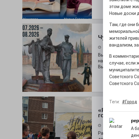
этом доме жил
Новые доски 
Там, где они 
мемориальной
Чувство Роди
жителей прив
вандализм, за
28.07.2026
Выставка «Палитра
В комментари
на который электр
случае, если 
Выставочный зал и
муниципалите
Советского С
Советского Со
Теги:
#Город
«Районы-ква
городу
pep
27.07.2026
А б
Радость в квадрат
ден