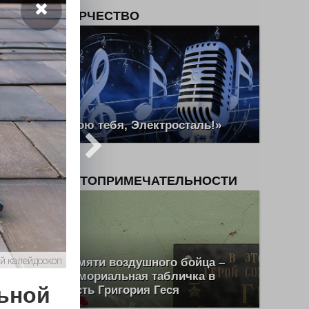
ТВОРЧЕСТВО
. В
к с
рыми
 В
«Пою тебя, Электросталь!»
нтов,
ся
ова и
ДОСТОПРИМЕЧАТЕЛЬНОСТИ
е
, как
й калейдоскоп
Памяти воздушного бойца –
ш Эль
мемориальная табличка в
ьной
честь Григория Геся