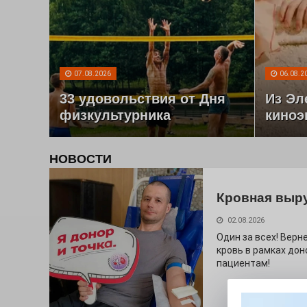
07.08.2026
06.08.2
33 удовольствия от Дня
Из Эл
физкультурника
киноэ
НОВОСТИ
Кровная выр
02.08.2026
Один за всех! Верне
кровь в рамках дон
пациентам!