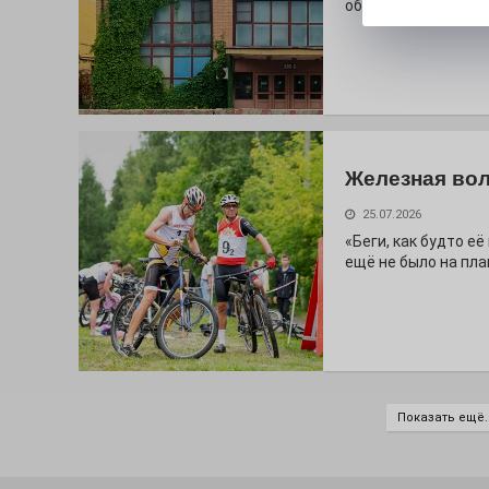
облик.
Железная вол
25.07.2026
«Беги, как будто е
ещё не было на пла
Показать ещё..