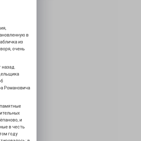
ия,
тановленную в
абличка из
оворя, очень
 назад.
одельщика
об
ра Романовича
ь памятные
вительных
ёпаново, и
нные в честь
том году
тировалось: в