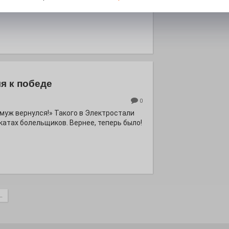
я к победе
0
ё муж вернулся!» Такого в Электростали
катах болельщиков. Вернее, теперь было!
.