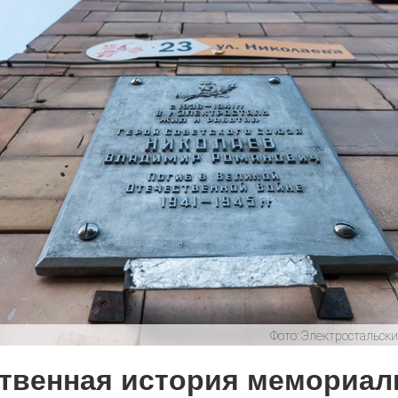
от которой
невозможно
оторваться до
агедия
последней ягодки
0
количестве фото
 закончился июль. В Электростали утонул
закатами, кото
забит смартфон.
количестве
счастливых моме
к которым хочет
возвращаться сн
снова. Пусть ваш
лето пройдёт так
асфальта: платье для
вам хочется!
Обнимашки!
0
Фото:
Электростальски
евого подсолнуха рождается народная
Ва
твенная история мемориал
АФИША