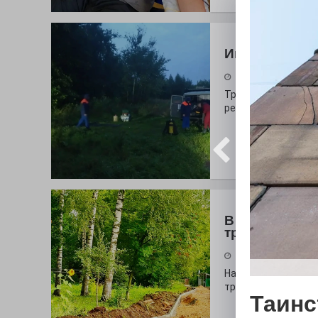
Июльская тр
31.07.2026
Трагедией на воде
ребёнок.
В моде цвет 
тропинок
31.07.2026
На глазах у оранж
тропа!
Таинс