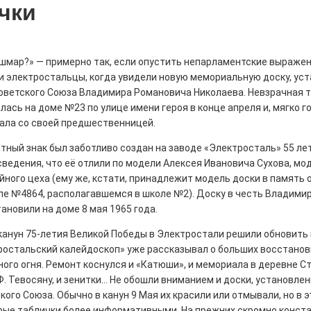
чки
ошмар?» — примерно так, если опустить непарламентские выражен
летения
и электростальцы, когда увидели новую мемориальную доску, ус
Советского Союза Владимира Романовича Николаева. Невзрачная т
0
поделиться
 Э в разрезе истории города?
лась на доме №23 по улице имени героя в конце апреля и, мягко г
с, правда?
ала со своей предшественницей.
ный знак был заботливо создан на заводе «Электросталь» 55 лет
ведения, что её отлили по модели Алексея Ивановича Сухова, м
ного цеха (ему же, кстати, принадлежит модель доски в память 
ле №4864, располагавшемся в школе №2). Доску в честь Владими
ановили на доме 8 мая 1965 года.
истории, литературе и детям
 канун 75-летия Великой Победы в Электростали решили обновит
тростальский калейдоскоп» уже рассказывал о больших восстано
0
ного огня. Ремонт коснулся и «Катюши», и мемориала в деревне Ст
но зарекомендовала себя флагманом
Ф. Тевосяну, и зенитки... Не обошли вниманием и доски, установле
ередной раз этот статус подтвердили
кого Союза. Обычно в канун 9 Мая их красили или отмывали, но в э
рые таблички более информативными. На прежних скромно конста