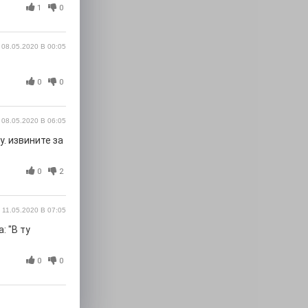
1
0
08.05.2020 В 00:05
0
0
08.05.2020 В 06:05
у. извините за
0
2
11.05.2020 В 07:05
: "В ту
0
0