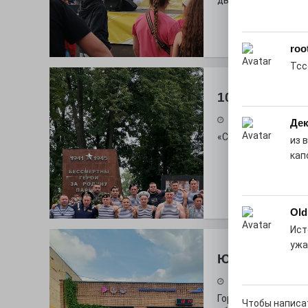
дважды порадует п
rоо
Тсс
100 футов по
26.07.2026
Дек
«С ними дядька Че
из 
кап
Old
Ист
ужа
Юбилейным 
26.07.2026
Гордость за ордена
Чтобы написа