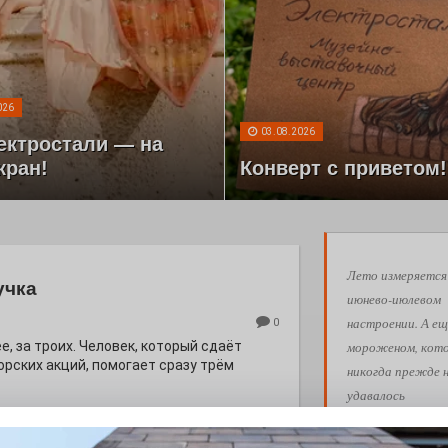
026
03.08.2026
ектростали — на
кран!
Конверт с приветом!
Лето измеряется
учка
июнево-июлевом
настроении. А ещ
0
мороженом, кот
е, за троих. Человек, который сдаёт
орских акций, помогает сразу трём
никогда прежде 
удавалось
попробовать. В
тарелках с череш