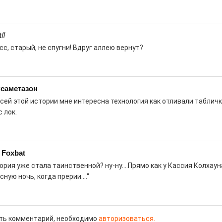
роект «Районы-кварталы».
t#
сс, старый, не спугни! Вдруг аллею вернут?
д килем!
0
саметазон
рномор»
всей этой истории мне интересна технология как отливали табличк
с лок.
 Foxbat
ория уже стала таинственной? ну-ну....Прямо как у Кассия Колхауна
сную ночь, когда прерии...."
курсом
0
! Заводская улица Горького меняет
ть комментарий, необходимо
авторизоваться.