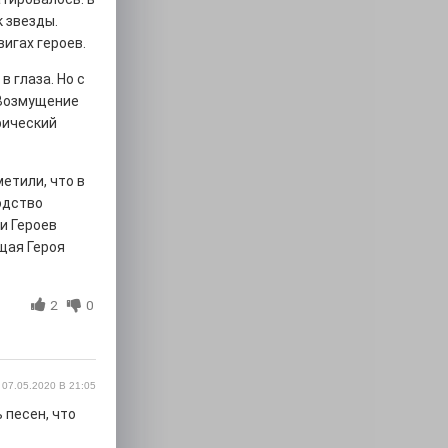
 звезды.
игах героев.
в глаза. Но с
 Возмущение
рический
етили, что в
одство
и Героев
щая Героя
2
0
07.05.2020 В 21:05
 песен, что