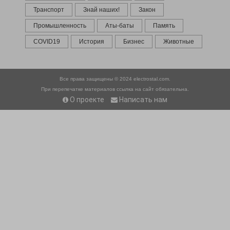
Транспорт
Знай наших!
Закон
Промышленность
Аты-баты
Память
COVID19
История
Бизнес
Животные
Все права защищены © 2024
electrostal.com.
При перепечатке материалов ссылка на сайт обязательна.
О проекте
Написать нам