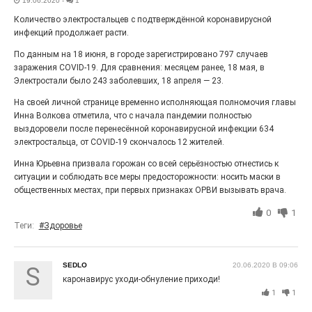
19.06.2020
-
1
Выставка «Палитра героизма» — новый масштабный
Количество электростальцев с подтверждённой коронавирусной
проект, на который электростальцев приглашает к
инфекций продолжает расти.
себе Выставочный зал им. Олега Коняшина.
По данным на 18 июня, в городе зарегистрировано 797 случаев
заражения COVID-19. Для сравнения: месяцем ранее, 18 мая, в
Электростали было 243 заболевших, 18 апреля — 23.
На своей личной странице временно исполняющая полномочия главы
Инна Волкова отметила, что с начала пандемии полностью
выздоровели после перенесённой коронавирусной инфекции 634
электростальца, от COVID-19 скончалось 12 жителей.
Инна Юрьевна призвала горожан со всей серьёзностью отнестись к
ситуации и соблюдать все меры предосторожности: носить маски в
общественных местах, при первых признаках ОРВИ вызывать врача.
0
1
«Районы-кварталы»
Теги:
#Здоровье
путешествуют по городу
27.07.2026
0
SEDLO
20.06.2020 В 09:06
S
Радость в квадрате! На этой неделе электростальцев
дважды порадует проект «Районы-кварталы».
каронавирус уходи-обнуление приходи!
1
1