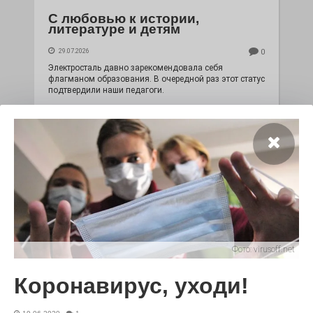
С любовью к истории,
литературе и детям
29.07.2026
0
Электросталь давно зарекомендовала себя
флагманом образования. В очередной раз этот статус
подтвердили наши педагоги.
Фото:
virusoff.net
Чувство Родины — одно на
Коронавирус, уходи!
всех
28.07.2026
0