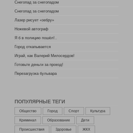
Снегопад за снегопадом
Снегопад за снегопадом
Лазер рисует «зебру»
Ножевой автограф
Я б в полицию пошёл!..
Город откапывается
Играй, как Валерий Милосердов!
Готовьте деньги за проезд!
Перезагрузка бульвара
ПОПУЛЯРНЫЕ ТЕГИ
Общество
Город
Спорт
Культура
Криминал
Образование
Дети
Происшествия
Здоровье
ЖКХ