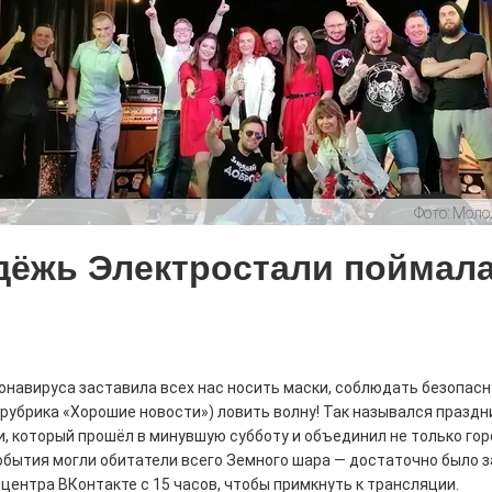
летения
0
поделиться
 Э в разрезе истории города?
с, правда?
Фото:
Моло
ёжь Электростали поймал
истории, литературе и детям
онавируса заставила всех нас носить маски, соблюдать безопас
0
рубрика «Хорошие новости») ловить волну! Так назывался праздн
но зарекомендовала себя флагманом
, который прошёл в минувшую субботу и объединил не только гор
ередной раз этот статус подтвердили
бытия могли обитатели всего Земного шара — достаточно было за
ентра ВКонтакте с 15 часов, чтобы примкнуть к трансляции.