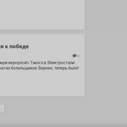
я к победе
0
ё муж вернулся!» Такого в Электростали
катах болельщиков. Вернее, теперь было!
.