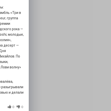
вы:
амбль «Три в
eur; группа
премии
одского рока —
oshi; молодые,
холия»,
на десерт —
 Дня
Михайлов. По
зыки,
«Лови волну»
овалёва,
) разыгрывали
рвью и делали
0
0