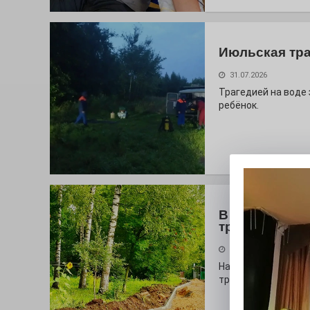
Июльская тр
31.07.2026
Трагедией на воде
ребёнок.
В моде цвет 
тропинок
31.07.2026
На глазах у оранж
тропа!