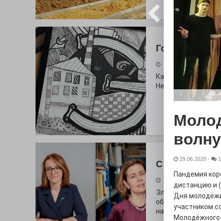
Городские сп
30.07.2026
Как выглядит буква
Неожиданный вопро
Молод
волну
29.06.2020
-
1
С любовью к 
Пандемия кор
29.07.2026
дистанцию и (
Электросталь дав
Дня молодёжи
образования. В оч
участником со
наши педагоги.
Молодёжного ц