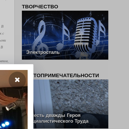
ТВОРЧЕСТВО
. В
к с
рыми
 В
Электросталь
нтов,
ся
ова и
ДОСТОПРИМЕЧАТЕЛЬНОСТИ
е
, как
ш Эль
В честь дважды Героя
Социалистического Труда