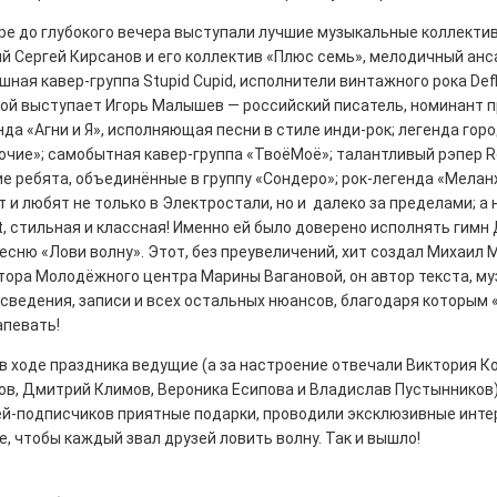
ре до глубокого вечера выступали лучшие музыкальные коллекти
й Сергей Кирсанов и его коллектив «Плюс семь», мелодичный анс
шная кавер-группа Stupid Cupid, исполнители винтажного рока Defl
орой выступает Игорь Малышев — российский писатель, номинант 
ны — одно на всех
нда «Агни и Я», исполняющая песни в стиле инди-рок; легенда гор
чие»; самобытная кавер-группа «ТвоёМоё»; талантливый рэпер R
0
ие ребята, объединённые в группу «Сондеро»; рок-легенда «Мелан
 героизма» — новый масштабный проект,
 и любят не только в Электростали, но и далеко за пределами; а 
остальцев приглашает к себе
t, стильная и классная! Именно ей было доверено исполнять гимн
м. Олега Коняшина.
сню «Лови волну». Этот, без преувеличений, хит создал Михаил 
тора Молодёжного центра Марины Вагановой, он автор текста, му
сведения, записи и всех остальных нюансов, благодаря которым 
апевать!
в ходе праздника ведущие (а за настроение отвечали Виктория К
ов, Дмитрий Климов, Вероника Есипова и Владислав Пустынников
рталы» путешествуют по
ей-подписчиков приятные подарки, проводили эксклюзивные инте
, чтобы каждый звал друзей ловить волну. Так и вышло!
0
е! На этой неделе электростальцев