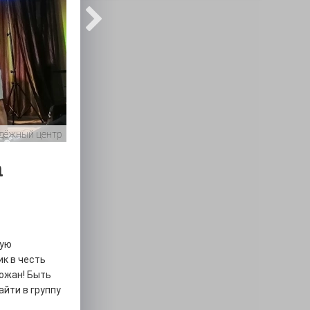
дёжный центр
а
ную
ик в честь
ожан! Быть
йти в группу