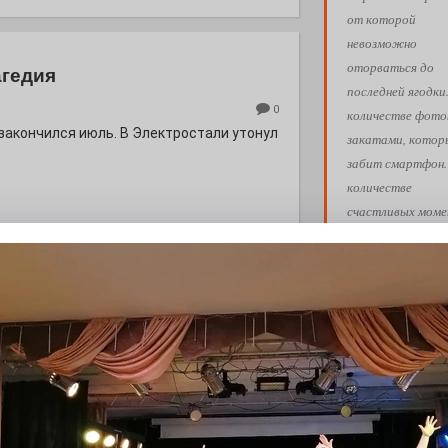
от которой
невозможно
оторваться до
агедия
последней ягодки
0
количестве фото
 закончился июль. В Электростали утонул
закатами, кото
забит смартфон.
количестве
счастливых моме
к которым хочет
возвращаться сн
снова. Пусть ваш
лето пройдёт так
асфальта: платье для
вам хочется!
Обнимашки!
0
евого подсолнуха рождается народная
Ва
АФИША