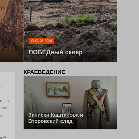
02.08.2026
ПОБЕДный сквер
КРАЕВЕДЕНИЕ
 в
ё — в
орое
Записки Каштанова и
не
Второвский след
ней,