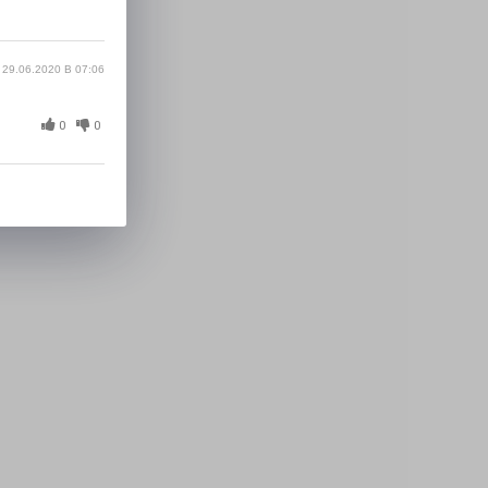
29.06.2020 В 07:06
0
0