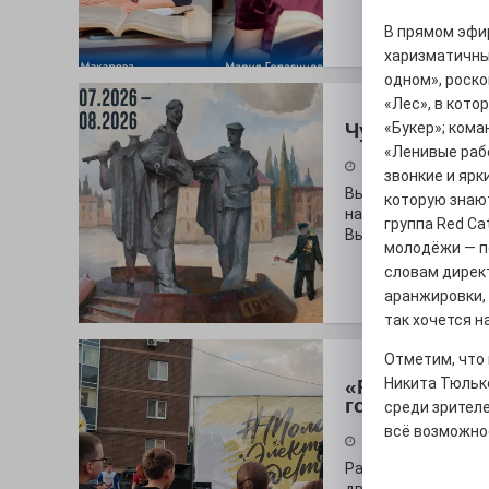
В прямом эфи
харизматичны
одном», роско
«Лес», в кот
Чувство Роди
«Букер»; кома
«Ленивые рабо
28.07.2026
звонкие и ярк
Выставка «Палитра
которую знают
на который электр
группа Red Ca
Выставочный зал и
молодёжи — пе
словам дирек
аранжировки, 
так хочется н
Отметим, что 
Никита Тюльк
«Районы-ква
городу
среди зрител
всё возможное
27.07.2026
Радость в квадрат