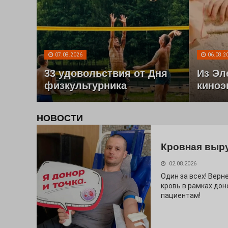
07.08.2026
06.08.2
33 удовольствия от Дня
Из Эл
физкультурника
киноэ
НОВОСТИ
Кровная выр
02.08.2026
Один за всех! Верне
кровь в рамках дон
пациентам!