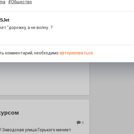
роект «Районы-кварталы».
ура
#Общество
SJet
ет "дорожку, а не волну...?
д килем!
ть комментарий, необходимо
авторизоваться.
0
рномор»
курсом
0
! Заводская улица Горького меняет