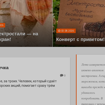
026
03.08.2026
ектростали — на
кран!
Конверт с приветом!
Лето измеряется
учка
июнево-июлевом
настроении. А ещ
0
мороженом, кот
е, за троих. Человек, который сдаёт
орских акций, помогает сразу трём
никогда прежде 
удавалось
попробовать. В
тарелках с череш