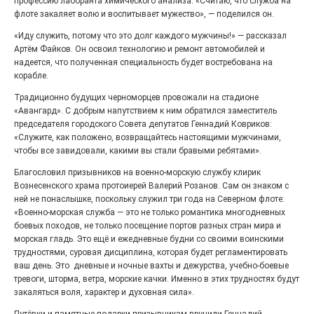
профессию лаборанта химического анализа. «Считаю, что служба на
Выставка «Палитра героизма» — новый масштабный
флоте закаляет волю и воспитывает мужество», — поделился он.
проект, на который электростальцев приглашает к
себе Выставочный зал им. Олега Коняшина.
«Иду служить, потому что это долг каждого мужчины!» — рассказал
Артём Файков. Он освоил технологию и ремонт автомобилей и
надеется, что полученная специальность будет востребована на
корабле.
Традиционно будущих черноморцев провожали на стадионе
«Авангард». С добрым напутствием к ним обратился заместитель
председателя городского Совета депутатов Геннадий Ковриков:
«Служите, как положено, возвращайтесь настоящими мужчинами,
чтобы все завидовали, какими вы стали бравыми ребятами».
Благословил призывников на военно-морскую службу клирик
Вознесенского храма протоиерей Валерий Розанов. Сам он знаком с
ней не понаслышке, поскольку служил три года на Северном флоте:
«Военно-морская служба — это не только романтика многодневных
«Районы-кварталы»
боевых походов, не только посещение портов разных стран мира и
путешествуют по городу
морская гладь. Это ещё и ежедневные будни со своими воинскими
трудностями, суровая дисциплина, которая будет регламентировать
27.07.2026
0
ваш день. Это дневные и ночные вахты и дежурства, учебно-боевые
Радость в квадрате! На этой неделе электростальцев
тревоги, шторма, ветра, морские качки. Именно в этих трудностях будут
дважды порадует проект «Районы-кварталы».
закаляться воля, характер и духовная сила».