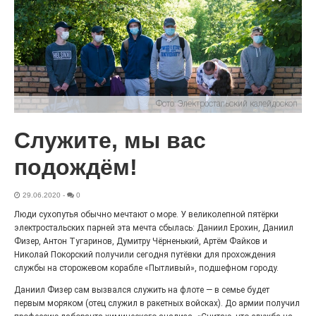
С любовью к истории,
литературе и детям
29.07.2026
0
Электросталь давно зарекомендовала себя
флагманом образования. В очередной раз этот статус
подтвердили наши педагоги.
Фото:
Электростальский калейдоскоп
Служите, мы вас
подождём!
29.06.2020
-
0
Люди сухопутья обычно мечтают о море. У великолепной пятёрки
электростальских парней эта мечта сбылась: Даниил Ерохин, Даниил
Физер, Антон Тугаринов, Думитру Чёрненький, Артём Файков и
Николай Покорский получили сегодня путёвки для прохождения
службы на сторожевом корабле «Пытливый», подшефном городу.
Чувство Родины — одно на
всех
Даниил Физер сам вызвался служить на флоте — в семье будет
первым моряком (отец служил в ракетных войсках). До армии получил
28.07.2026
0