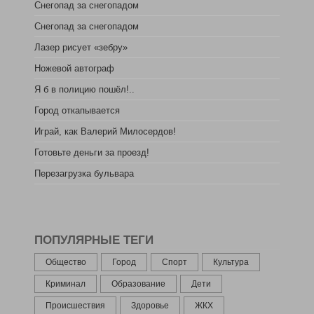
Снегопад за снегопадом
Снегопад за снегопадом
Лазер рисует «зебру»
Ножевой автограф
Я б в полицию пошёл!..
Город откапывается
Играй, как Валерий Милосердов!
Готовьте деньги за проезд!
Перезагрузка бульвара
ПОПУЛЯРНЫЕ ТЕГИ
Общество
Город
Спорт
Культура
Криминал
Образование
Дети
Происшествия
Здоровье
ЖКХ