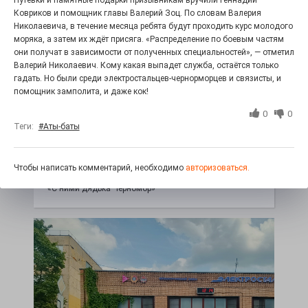
Путёвки и памятные подарки призывникам вручили Геннадий
Ковриков и помощник главы Валерий Зоц. По словам Валерия
Николаевича, в течение месяца ребята будут проходить курс молодого
моряка, а затем их ждёт присяга. «Распределение по боевым частям
они получат в зависимости от полученных специальностей», — отметил
Валерий Николаевич. Кому какая выпадет служба, остаётся только
гадать. Но были среди электростальцев-чернорморцев и связисты, и
помощник замполита, и даже кок!
0
0
Теги:
#Аты-баты
100 футов под килем!
Чтобы написать комментарий, необходимо
авторизоваться.
26.07.2026
0
«С ними дядька Черномор»