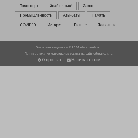
Транспорт
Знай наших!
Закон
Промышленность
Аты-баты
Память
COVID19
История
Бизнес
Животные
Все права защищены © 2024
electrostal.com.
При перепечатке материалов ссылка на сайт обязательна.
О проекте
Написать нам