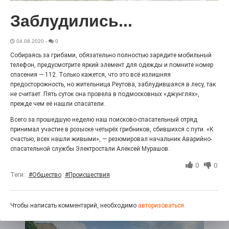
27.07.2026
0
Заблудились...
Радость в квадрате! На этой неделе электростальцев
дважды порадует проект «Районы-кварталы».
04.08.2020
-
0
Собираясь за грибами, обязательно полностью зарядите мобильный
телефон, предусмотрите яркий элемент для одежды и помните номер
спасения — 112. Только кажется, что это всё излишняя
предосторожность, но жительница Реутова, заблудившаяся в лесу, так
не считает. Пять суток она провела в подмосковных «джунглях»,
прежде чем её нашли спасатели.
Всего за прошедшую неделю наш поисково-спасательный отряд
принимал участие в розыске четырёх грибников, сбившихся с пути. «К
счастью, всех нашли живыми», — резюмировал начальник Аварийно-
спасательной службы Электростали Алексей Мурашов.
100 футов под килем!
0
0
Теги:
#Общество
#Происшествия
26.07.2026
0
«С ними дядька Черномор»
Чтобы написать комментарий, необходимо
авторизоваться.