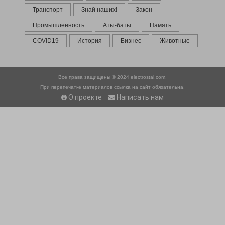
Транспорт
Знай наших!
Закон
Промышленность
Аты-баты
Память
COVID19
История
Бизнес
Животные
Все права защищены © 2024
electrostal.com.
При перепечатке материалов ссылка на сайт обязательна.
О проекте
Написать нам