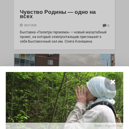
Чувство Родины — одно на
всех
28.07.2026
0
Выставка «Палитра героизма» — новый масштабный
проект, на который электростальцев приглашает к
себе Выставочный зал им. Олега Коняшина.
«Районы-кварталы»
путешествуют по городу
Фото:
i.mycdn.me