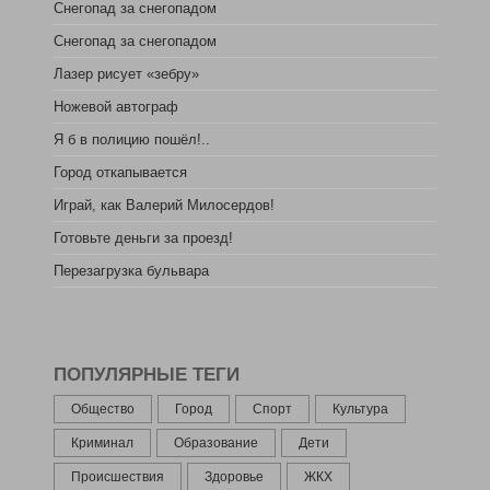
Снегопад за снегопадом
Снегопад за снегопадом
Лазер рисует «зебру»
Ножевой автограф
Я б в полицию пошёл!..
Город откапывается
Играй, как Валерий Милосердов!
Готовьте деньги за проезд!
Перезагрузка бульвара
ПОПУЛЯРНЫЕ ТЕГИ
Общество
Город
Спорт
Культура
Криминал
Образование
Дети
Происшествия
Здоровье
ЖКХ