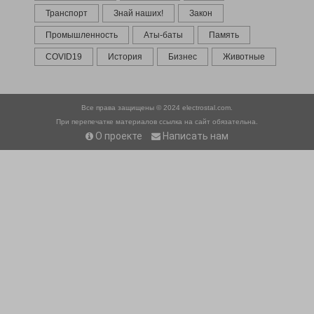
Транспорт
Знай наших!
Закон
Промышленность
Аты-баты
Память
COVID19
История
Бизнес
Животные
Все права защищены © 2024
electrostal.com.
При перепечатке материалов ссылка на сайт обязательна.
О проекте
Написать нам