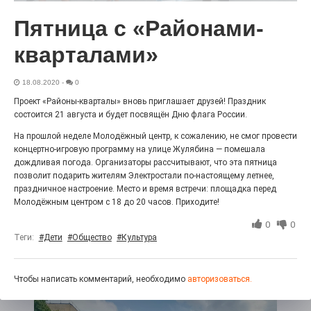
27.07.2026
0
Пятница с «Районами-
Радость в квадрате! На этой неделе электростальцев
дважды порадует проект «Районы-кварталы».
кварталами»
18.08.2020
-
0
Проект «Районы-кварталы» вновь приглашает друзей! Праздник
состоится 21 августа и будет посвящён Дню флага России.
На прошлой неделе Молодёжный центр, к сожалению, не смог провести
концертно-игровую программу на улице Жулябина — помешала
дождливая погода. Организаторы рассчитывают, что эта пятница
позволит подарить жителям Электростали по-настоящему летнее,
праздничное настроение. Место и время встречи: площадка перед
Молодёжным центром с 18 до 20 часов. Приходите!
100 футов под килем!
0
0
Теги:
#Дети
#Общество
#Культура
26.07.2026
0
«С ними дядька Черномор»
Чтобы написать комментарий, необходимо
авторизоваться.