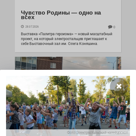
Чувство Родины — одно на
всех
28.07.2026
0
Выставка «Палитра героизма» — новый масштабный
проект, на который электростальцев приглашает к
себе Выставочный зал им. Олега Коняшина.
«Районы-кварталы»
путешествуют по городу
Фото:
Электростальский калейдоскоп