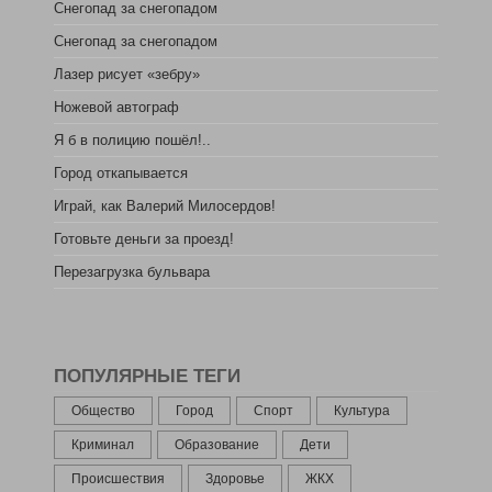
Снегопад за снегопадом
Снегопад за снегопадом
Лазер рисует «зебру»
Ножевой автограф
Я б в полицию пошёл!..
Город откапывается
Играй, как Валерий Милосердов!
Готовьте деньги за проезд!
Перезагрузка бульвара
ПОПУЛЯРНЫЕ ТЕГИ
Общество
Город
Спорт
Культура
Криминал
Образование
Дети
Происшествия
Здоровье
ЖКХ