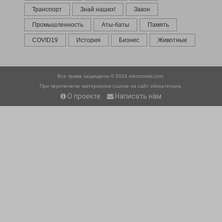
Транспорт
Знай наших!
Закон
Промышленность
Аты-баты
Память
COVID19
История
Бизнес
Животные
Все права защищены © 2024
electrostal.com.
При перепечатке материалов ссылка на сайт обязательна.
О проекте
Написать нам