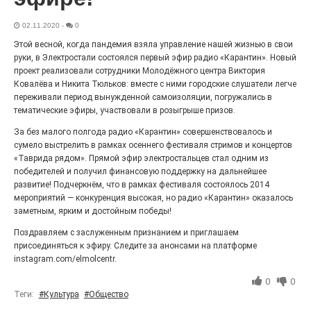
27.07.2026
0
Радость в квадрате! На этой неделе электростальцев
02.11.2020
-
0
дважды порадует проект «Районы-кварталы».
Этой весной, когда пандемия взяла управление нашей жизнью в свои
руки, в Электростали состоялся первый эфир радио «Карантин». Новый
проект реализовали сотрудники Молодёжного центра Виктория
Ковалёва и Никита Тюльков: вместе с ними городские слушатели легче
переживали период вынужденной самоизоляции, погружались в
тематические эфиры, участвовали в розыгрыше призов.
За без малого полгода радио «Карантин» совершенствовалось и
сумело выстрелить в рамках осеннего фестиваля стримов и концертов
«Таврида рядом». Прямой эфир электростальцев стал одним из
победителей и получил финансовую поддержку на дальнейшее
развитие! Подчеркнём, что в рамках фестиваля состоялось 2014
мероприятий — конкуренция высокая, но радио «Карантин» оказалось
заметным, ярким и достойным победы!
100 футов под килем!
Поздравляем с заслуженным признанием и приглашаем
26.07.2026
0
присоединяться к эфиру. Следите за анонсами на платформе
«С ними дядька Черномор»
instagram.com/elmolcentr.
0
0
Теги:
#Культура
#Общество