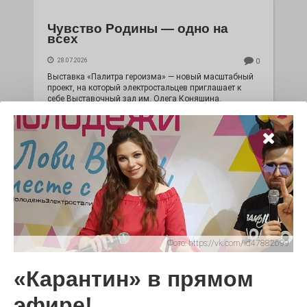
Чувство Родины — одно на
всех
28.07.2026
0
Выставка «Палитра героизма» — новый масштабный
проект, на который электростальцев приглашает к
себе Выставочный зал им. Олега Коняшина.
Фото:
https://vk.com/id47882699
«Карантин» в прямом
«Районы-кварталы»
путешествуют по городу
эфире!