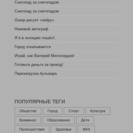
Снегопад за снегопадом
Снегопад за снегопадом
Лазер рисует «зебру»
Ножевой автограф
Я б в полицию пошёл!..
Город откапывается
Играй, как Валерий Милосердов!
Готовьте деньги за проезд!
Перезагрузка бульвара
ПОПУЛЯРНЫЕ ТЕГИ
Общество
Город
Спорт
Культура
Криминал
Образование
Дети
Происшествия
Здоровье
ЖКХ