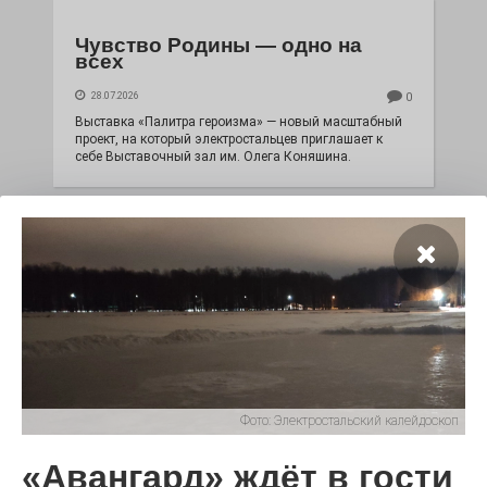
Чувство Родины — одно на
всех
28.07.2026
0
Выставка «Палитра героизма» — новый масштабный
проект, на который электростальцев приглашает к
себе Выставочный зал им. Олега Коняшина.
Фото:
Электростальский калейдоскоп
«Районы-кварталы»
путешествуют по городу
«Авангард» ждёт в гости