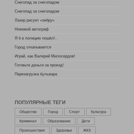
Снегопад за снегопадом
Снегопад за снегопадом
Лазер рисует «зебру»
Ножевой автограф
Я б в полицию пошёл!..
Город откапывается
Играй, как Валерий Милосердов!
Готовьте деньги за проезд!
Перезагрузка бульвара
ПОПУЛЯРНЫЕ ТЕГИ
Общество
Город
Спорт
Культура
Криминал
Образование
Дети
Происшествия
Здоровье
ЖКХ