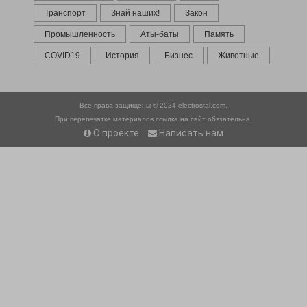
Транспорт
Знай наших!
Закон
Промышленность
Аты-баты
Память
COVID19
История
Бизнес
Животные
Все права защищены © 2024
electrostal.com.
При перепечатке материалов ссылка на сайт обязательна.
О проекте
Написать нам