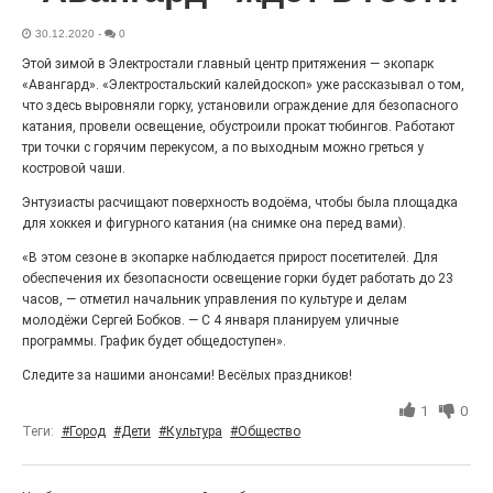
27.07.2026
0
30.12.2020
Радость в квадрате! На этой неделе электростальцев
-
0
дважды порадует проект «Районы-кварталы».
Этой зимой в Электростали главный центр притяжения — экопарк
«Авангард». «Электростальский калейдоскоп» уже рассказывал о том,
что здесь выровняли горку, установили ограждение для безопасного
катания, провели освещение, обустроили прокат тюбингов. Работают
три точки с горячим перекусом, а по выходным можно греться у
костровой чаши.
Энтузиасты расчищают поверхность водоёма, чтобы была площадка
для хоккея и фигурного катания (на снимке она перед вами).
«В этом сезоне в экопарке наблюдается прирост посетителей. Для
обеспечения их безопасности освещение горки будет работать до 23
часов, — отметил начальник управления по культуре и делам
молодёжи Сергей Бобков. — С 4 января планируем уличные
программы. График будет общедоступен».
100 футов под килем!
Следите за нашими анонсами! Весёлых праздников!
26.07.2026
0
«С ними дядька Черномор»
1
0
Теги:
#Город
#Дети
#Культура
#Общество