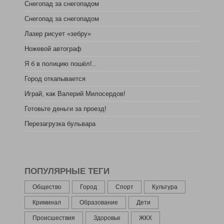
Снегопад за снегопадом
Снегопад за снегопадом
Лазер рисует «зебру»
Ножевой автограф
Я б в полицию пошёл!..
Город откапывается
Играй, как Валерий Милосердов!
Готовьте деньги за проезд!
Перезагрузка бульвара
ПОПУЛЯРНЫЕ ТЕГИ
Общество
Город
Спорт
Культура
Криминал
Образование
Дети
Происшествия
Здоровье
ЖКХ