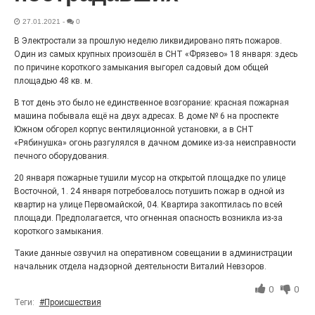
«С ними дядька Черномор»
27.01.2021
-
0
В Электростали за прошлую неделю ликвидировано пять пожаров.
Один из самых крупных произошёл в СНТ «Фрязево» 18 января: здесь
по причине короткого замыкания выгорел садовый дом общей
площадью 48 кв. м.
В тот день это было не единственное возгорание: красная пожарная
машина побывала ещё на двух адресах. В доме № 6 на проспекте
Южном обгорел корпус вентиляционной установки, а в СНТ
«Рябинушка» огонь разгулялся в дачном домике из-за неисправности
печного оборудования.
20 января пожарные тушили мусор на открытой площадке по улице
Восточной, 1. 24 января потребовалось потушить пожар в одной из
Юбилейным курсом
квартир на улице Первомайской, 04. Квартира закоптилась по всей
площади. Предполагается, что огненная опасность возникла из-за
26.07.2026
0
короткого замыкания.
Гордость за ордена! Заводская улица Горького
меняет облик.
Такие данные озвучил на оперативном совещании в администрации
начальник отдела надзорной деятельности Виталий Невзоров.
0
0
Теги:
#Происшествия