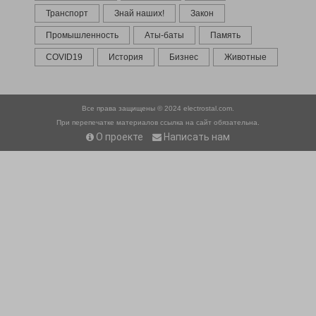
Транспорт
Знай наших!
Закон
Промышленность
Аты-баты
Память
COVID19
История
Бизнес
Животные
Все права защищены © 2024
electrostal.com.
При перепечатке материалов ссылка на сайт обязательна.
О проекте
Написать нам