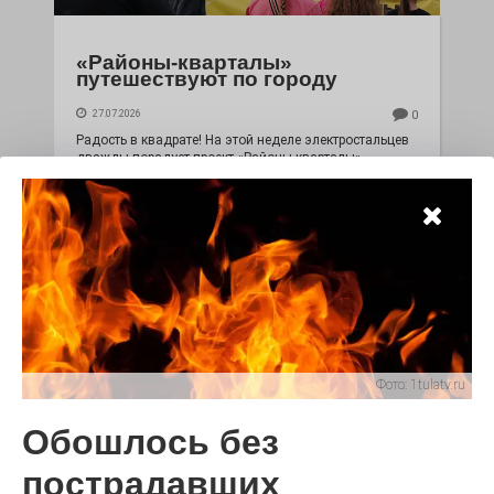
«Районы-кварталы»
путешествуют по городу
27.07.2026
0
Радость в квадрате! На этой неделе электростальцев
дважды порадует проект «Районы-кварталы».
Фото:
1tulatv.ru
Обошлось без
100 футов под килем!
пострадавших
26.07.2026
0