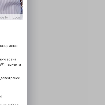
pbs.twimg.com
онавирусная
ного врача
591 пациента,
делей ранее,
И.