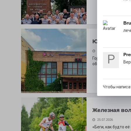
Bru
леч
Юбилейным 
26.07.2026
P
Pre
Гордость за ордена
Вер
облик.
Чтобы написа
Железная вол
25.07.2026
«Беги, как будто е