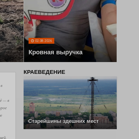
02.08.2026
Кровная выручка
КРАЕВЕДЕНИЕ
 в
ё — в
орое
не
Старейшины здешних мест
ней,