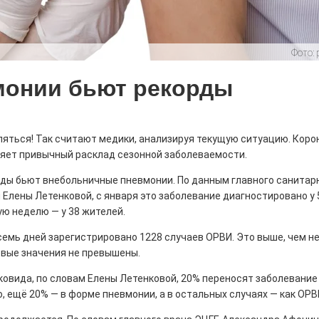
Фото:
истории, литературе и детям
монии бьют рекорды
0
поделиться
но зарекомендовала себя флагманом
ередной раз этот статус подтвердили
ляться! Так считают медики, анализируя текущую ситуацию. Кор
яет привычный расклад сезонной заболеваемости.
орды бьют внебольничные пневмонии. По данным главного санитар
Елены Летенковой, с января это заболевание диагностировано у 
ю неделю — у 38 жителей.
ны — одно на всех
емь дней зарегистрировано 1228 случаев ОРВИ. Это выше, чем не
овые значения не превышены.
0
 героизма» — новый масштабный проект,
ковида, по словам Елены Летенковой, 20% переносят заболевание
остальцев приглашает к себе
 ещё 20% — в форме пневмонии, а в остальных случаях — как ОРВ
м. Олега Коняшина.