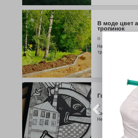
В моде цвет 
тропинок
31.07.2026
На глазах у оранж
тропа!
Городские сп
30.07.2026
Как выглядит буква
Неожиданный вопро