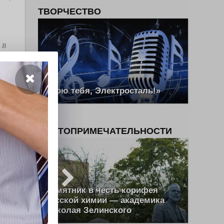
ТВОРЧЕСТВО
. В
к с
рыми
 В
«Пою тебя, Электросталь!»
нтов,
ся
ова и
ДОСТОПРИМЕЧАТЕЛЬНОСТИ
е
, как
Памятник в честь корифея
ш Эль
русской химии — академика
Николая Зелинского