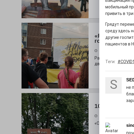
Вакцинация п
мобильный при
привить в три
Грядут переме
среду здесь н
«Районы-ква
другие госпит
городу
пациентов в Н
27.07.2026
Радость в квадрат
Теги:
#COVID
дважды порадует п
S
SE
не 
бла
зар
100 футов по
26.07.2026
«С ними дядька Че
sin
поч