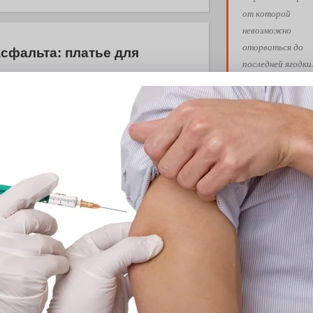
от которой
невозможно
оторваться до
асфальта: платье для
последней ягодки
количестве фото
0
закатами, кото
евого подсолнуха рождается народная
забит смартфон.
количестве
счастливых моме
к которым хочет
возвращаться сн
снова. Пусть ваш
лето пройдёт так
летения
вам хочется!
0
Обнимашки!
 Э в разрезе истории города?
с, правда?
Ва
АФИША