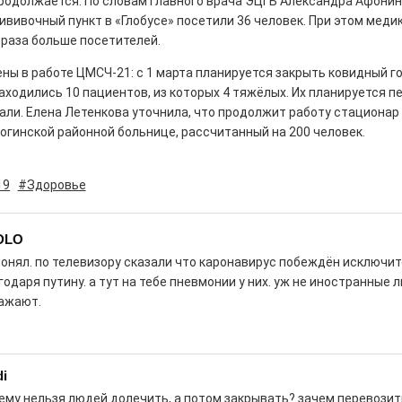
родолжается. По словам главного врача ЭЦГБ Александра Афонина
вивочный пункт в «Глобусе» посетили 36 человек. При этом меди
 раза больше посетителей.
ны в работе ЦМСЧ-21: с 1 марта планируется закрыть ковидный го
аходились 10 пациентов, из которых 4 тяжёлых. Их планируется п
рталы» путешествуют по
али. Елена Летенкова уточнила, что продолжит работу стационар
огинской районной больнице, рассчитанный на 200 человек.
0
е! На этой неделе электростальцев
19
#Здоровье
роект «Районы-кварталы».
DLO
понял. по телевизору сказали что каронавирус побеждён исключи
годаря путину. а тут на тебе пневмонии у них. уж не иностранные 
ажают.
д килем!
0
рномор»
di
ему нельзя людей долечить, а потом закрывать? зачем перевози