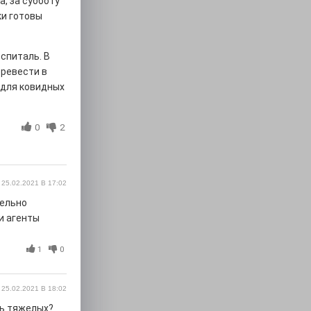
, за субботу
ки готовы
спиталь. В
еревести в
 для ковидных
0
2
25.02.2021 В 17:02
тельно
ли агенты
1
0
25.02.2021 В 18:02
ть тяжелых?