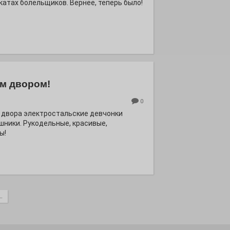
катах болельщиков. Вернее, теперь было!
м двором!
0
 двора электростальские девчонки
шники. Рукодельные, красивые,
ы!
.