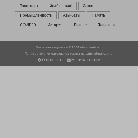
Транспорт
Знай наших!
Закон
Промышленность
Аты-баты
Память
COVID19
История
Бизнес
Животные
Все права защищены © 2024
electrostal.com.
При перепечатке материалов ссылка на сайт обязательна.
О проекте
Написать нам