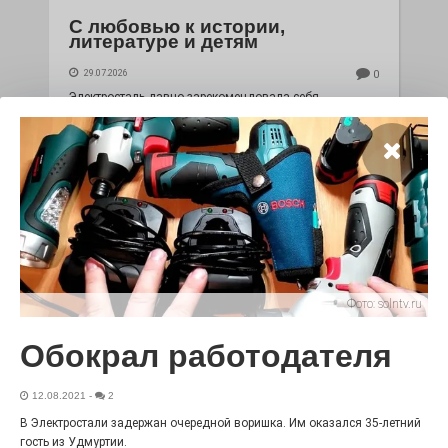
С любовью к истории,
литературе и детям
29.07.2026
0
Электросталь давно зарекомендовала себя
флагманом образования. В очередной раз этот статус
подтвердили наши педагоги.
Фото:
solntv.ru
Обокрал работодателя
Чувство Родины — одно на
12.08.2021
-
2
всех
В Электростали задержан очередной воришка. Им оказался 35-летний
гость из Удмуртии.
28.07.2026
0