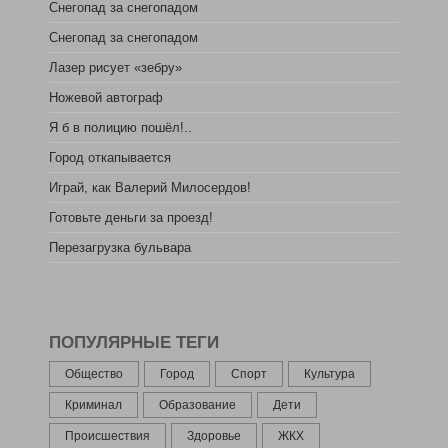
Снегопад за снегопадом
Снегопад за снегопадом
Лазер рисует «зебру»
Ножевой автограф
Я б в полицию пошёл!..
Город откапывается
Играй, как Валерий Милосердов!
Готовьте деньги за проезд!
Перезагрузка бульвара
ПОПУЛЯРНЫЕ ТЕГИ
Общество
Город
Спорт
Культура
Криминал
Образование
Дети
Происшествия
Здоровье
ЖКХ