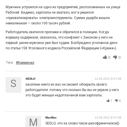
Выставка «Палитра героизма» — новый масштабный
Мужчина устроился на одно из предприятий, расположенных на улице
проект, на который электростальцев приглашает к
Рабочей. Видимо, зарплаты не хватало, вот и решился
себе Выставочный зал им. Олега Коняшина.
«прихватизировать» электроинструменты. Сумма ущерба вышла
немаленькая — около 100 тысяч рублей.
Работодатель хватился пропажи и обратился в полицию. Когда
воришку задержали, оказалось, что конфликт с Законом у него не
первый: ранее мужчина уже был судим. Возбуждено уголовное дело
по статье 158 Уголовного кодекса Российской Федерации («Кража»).
0
0
Теги:
#Криминал
SEDLO
12.08.2021 В 07:08
S
касатики никто из вас не сможет обокрасть своего
«Районы-кварталы»
работодателя. потому что сколько бы вы не украли у него
путешествуют по городу
это будет меньше недоплаченой вам зарплаты.
1
0
27.07.2026
0
Радость в квадрате! На этой неделе электростальцев
дважды порадует проект «Районы-кварталы».
MaxMax
12.08.2021 В 07:08
M
SEDLO, что за слово такое шизофреническое))