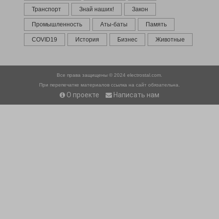
Транспорт
Знай наших!
Закон
Промышленность
Аты-баты
Память
COVID19
История
Бизнес
Животные
Все права защищены © 2024
electrostal.com.
При перепечатке материалов ссылка на сайт обязательна.
О проекте
Написать нам