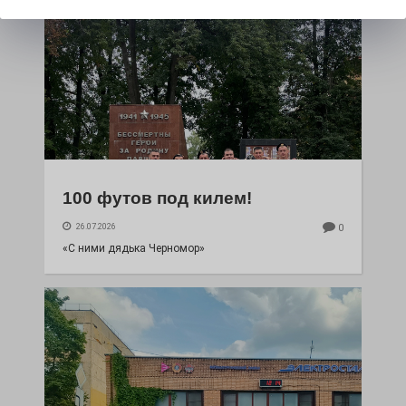
100 футов под килем!
26.07.2026
0
«С ними дядька Черномор»