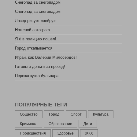
Снегопад за снегопадом
Снегопад за снегопадом
Лазер рисует «зебру»
Ножевой автограф
Я б в полицию пошёл!..
Город откапывается
Играй, как Валерий Милосердов!
Готовьте деньги за проезд!
Перезагрузка бульвара
ПОПУЛЯРНЫЕ ТЕГИ
Общество
Город
Спорт
Культура
Криминал
Образование
Дети
Происшествия
Здоровье
ЖКХ