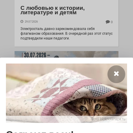
С любовью к истории,
литературе и детям
29.07.2026
0
Электросталь давно зарекомендовала себя
флагманом образования. В очередной раз этот статус
подтвердили наши педагоги.
Чувство Родины — одно на
Фото:
bloknotanapa.ru
всех
28.07.2026
0