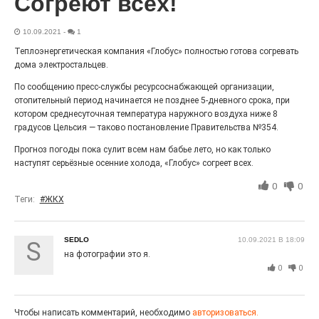
Согреют всех!
Выставка «Палитра героизма» — новый масштабный
проект, на который электростальцев приглашает к
10.09.2021
-
1
себе Выставочный зал им. Олега Коняшина.
Теплоэнергетическая компания «Глобус» полностью готова согревать
дома электростальцев.
По сообщению пресс-службы ресурсоснабжающей организации,
отопительный период начинается не позднее 5-дневного срока, при
котором среднесуточная температура наружного воздуха ниже 8
градусов Цельсия — таково постановление Правительства №354.
Прогноз погоды пока сулит всем нам бабье лето, но как только
наступят серьёзные осенние холода, «Глобус» согреет всех.
0
0
Теги:
#ЖКХ
«Районы-кварталы»
путешествуют по городу
SEDLO
10.09.2021 В 18:09
S
на фотографии это я.
27.07.2026
0
0
0
Радость в квадрате! На этой неделе электростальцев
дважды порадует проект «Районы-кварталы».
Чтобы написать комментарий, необходимо
авторизоваться.