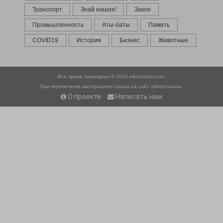
Транспорт
Знай наших!
Закон
Промышленность
Аты-баты
Память
COVID19
История
Бизнес
Животные
Все права защищены © 2024
electrostal.com.
При перепечатке материалов ссылка на сайт обязательна.
О проекте
Написать нам