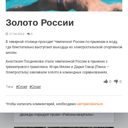
Выставка «Палитра героизма» — новый масштабный
проект, на который электростальцев приглашает к
себе Выставочный зал им. Олега Коняшина.
Золото России
27.04.2012
-
0
В северной столице проходит Чемпионат России по прыжкам в воду,
где блистательно выступают выходцы из электростальской спортивной
школы.
Анастасия Позднякова стала чемпионкой России в прыжках с
трёхметрового трамплина. Игорь Мялин и Дарья Говор (Пенза —
Электросталь) завоевали золото в командных соревнованиях.
0
0
Теги:
#Спорт
#Спорт
«Районы-кварталы»
путешествуют по городу
27.07.2026
0
Чтобы написать комментарий, необходимо
авторизоваться.
Радость в квадрате! На этой неделе электростальцев
дважды порадует проект «Районы-кварталы».