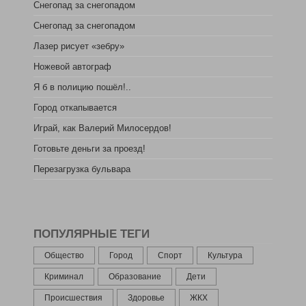
Снегопад за снегопадом
Снегопад за снегопадом
Лазер рисует «зебру»
Ножевой автограф
Я б в полицию пошёл!..
Город откапывается
Играй, как Валерий Милосердов!
Готовьте деньги за проезд!
Перезагрузка бульвара
ПОПУЛЯРНЫЕ ТЕГИ
Общество
Город
Спорт
Культура
Криминал
Образование
Дети
Происшествия
Здоровье
ЖКХ