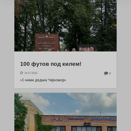
100 футов под килем!
26.07.2026
0
«С ними дядька Черномор»