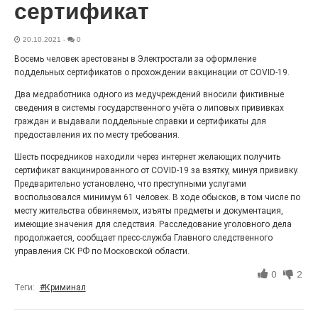
сертификат
«С ними дядька Черномор»
20.10.2021
-
0
Восемь человек арестованы в Электростали за оформление
поддельных сертификатов о прохождении вакцинации от COVID-19.
Два медработника одного из медучреждений вносили фиктивные
сведения в системы государственного учёта о липовых прививках
граждан и выдавали поддельные справки и сертификаты для
предоставления их по месту требования.
Шесть посредников находили через интернет желающих получить
сертификат вакцинированного от COVID-19 за взятку, минуя прививку.
Предварительно установлено, что преступными услугами
воспользовался минимум 61 человек. В ходе обысков, в том числе по
Юбилейным курсом
месту жительства обвиняемых, изъяты предметы и документация,
26.07.2026
0
имеющие значения для следствия. Расследование уголовного дела
продолжается, сообщает пресс-служба Главного следственного
Гордость за ордена! Заводская улица Горького
меняет облик.
управления СК РФ по Московской области.
0
2
Теги:
#Криминал