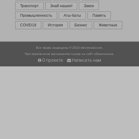
Транспорт
Знай наших!
Закон
Промышленность
Аты-баты
Память
COVID19
История
Бизнес
Животные
Все права защищены © 2024
electrostal.com.
При перепечатке материалов ссылка на сайт обязательна.
О проекте
Написать нам