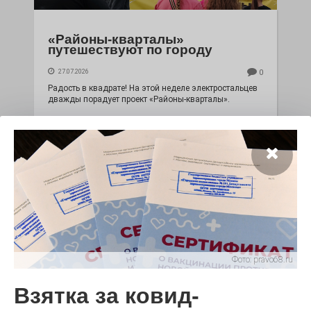
«Районы-кварталы»
путешествуют по городу
27.07.2026
0
Радость в квадрате! На этой неделе электростальцев
дважды порадует проект «Районы-кварталы».
Фото:
pravo68.ru
100 футов под килем!
Взятка за ковид-
26.07.2026
0