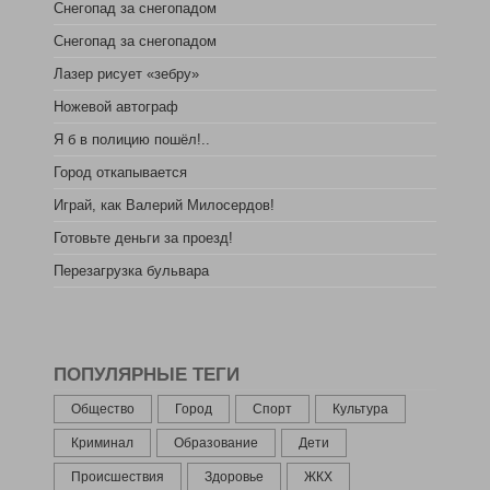
Снегопад за снегопадом
Снегопад за снегопадом
Лазер рисует «зебру»
Ножевой автограф
Я б в полицию пошёл!..
Город откапывается
Играй, как Валерий Милосердов!
Готовьте деньги за проезд!
Перезагрузка бульвара
ПОПУЛЯРНЫЕ ТЕГИ
Общество
Город
Спорт
Культура
Криминал
Образование
Дети
Происшествия
Здоровье
ЖКХ